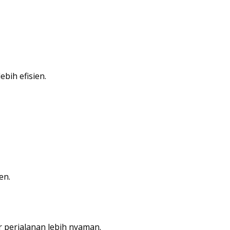
bih efisien.
en.
r perjalanan lebih nyaman.