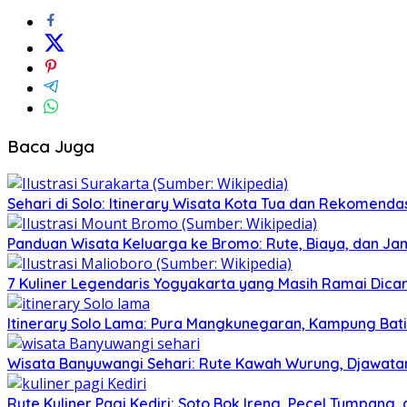
Baca Juga
Sehari di Solo: Itinerary Wisata Kota Tua dan Rekomenda
Panduan Wisata Keluarga ke Bromo: Rute, Biaya, dan Ja
7 Kuliner Legendaris Yogyakarta yang Masih Ramai Dica
Itinerary Solo Lama: Pura Mangkunegaran, Kampung Bati
Wisata Banyuwangi Sehari: Rute Kawah Wurung, Djawatan
Rute Kuliner Pagi Kediri: Soto Bok Ireng, Pecel Tumpang