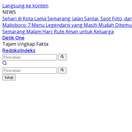
Langsung ke konten
NEWS
Sehari di Kota Lama Semarang: Jalan Santai, Spot Foto, 
Malioboro: 7 Menu Legendaris yang Masih Mudah Ditem
Semarang Malam Hari: Rute Aman untuk Keluarga
Detik One
Tajam Ungkap Fakta
Redaksi
Indeks
tutup