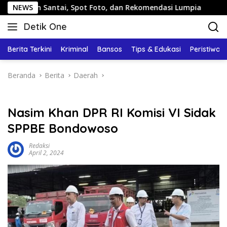
Langsung
antai, Spot Foto, dan Rekomendasi Lumpia
NEWS
Panduan Wisa
ke
Detik One
konten
Tajam
Ungkap
Berita Terkini
Kriminal
Bansos
Tips & Edukasi
Peristiwa
Fakta
Beranda
Berita
Daerah
Nasim Khan DPR RI Komisi VI Sidak
SPPBE Bondowoso
Redaksi
April 2, 2024