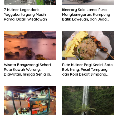
7 Kuliner Legendaris
Itinerary Solo Lama: Pura
Yogyakarta yang Masih
Mangkunegaran, Kampung
Ramai Dicari Wisatawan
Batik Laweyan, dan Jeda
Timlo-Selat Solo
Wisata Banyuwangi Sehari:
Rute Kuliner Pagi Kediri: Soto
Rute Kawah Wurung,
Bok Ireng, Pecel Tumpang,
Djawatan, hingga Senja di
dan Kopi Dekat Simpang
Pulau Merah
Lima Gumul