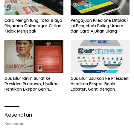
Cara Menghitung Total Biaya
Pengajuan Kredione Ditolak?
Pinjaman Online agar Cicilan
Ini Penyebab Paling Umum
Tidak Menjebak
dan Cara Ajukan Ulang
Gus Lilur Kirim Surat ke
Gus Lilur Usulkan ke Presiden:
Presiden Prabowo, Usulkan
Hentikan Ekspor Benih
Hentikan Ekspor Benih
Lobster, Ganti dengan
Lobster dan Ganti Ekspor
Ekspor Lobster 50 Gram
Lobster 50 Gram
Kesehatan
Kesehatan