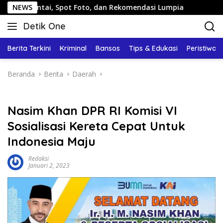
Langsung
i, Spot Foto, dan Rekomendasi Lumpia
NEWS
Panduan Wisata K
ke
Detik One
konten
Tajam
Ungkap
Berita Terkini
Kriminal
Bansos
Tips & Edukasi
Peristiwa
Fakta
Beranda
Berita
Daerah
Nasim Khan DPR RI Komisi VI
Sosialisasi Kereta Cepat Untuk
Indonesia Maju
Redaksi
Januari 2, 2023