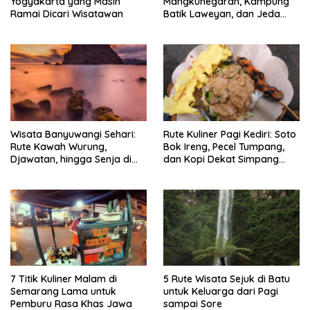
Yogyakarta yang Masih
Mangkunegaran, Kampung
Ramai Dicari Wisatawan
Batik Laweyan, dan Jeda
Timlo-Selat Solo
Wisata Banyuwangi Sehari:
Rute Kuliner Pagi Kediri: Soto
Rute Kawah Wurung,
Bok Ireng, Pecel Tumpang,
Djawatan, hingga Senja di
dan Kopi Dekat Simpang
Pulau Merah
Lima Gumul
7 Titik Kuliner Malam di
5 Rute Wisata Sejuk di Batu
Semarang Lama untuk
untuk Keluarga dari Pagi
Pemburu Rasa Khas Jawa
sampai Sore