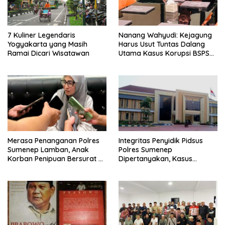
7 Kuliner Legendaris
Nanang Wahyudi: Kejagung
Yogyakarta yang Masih
Harus Usut Tuntas Dalang
Ramai Dicari Wisatawan
Utama Kasus Korupsi BSPS
Sumenep
Merasa Penanganan Polres
Integritas Penyidik Pidsus
Sumenep Lamban, Anak
Polres Sumenep
Korban Penipuan Bersurat ke
Dipertanyakan, Kasus
Mabes Polri
Dugaan Penipuan Oknum
LSM Tak Kunjung Ada
Kepastian