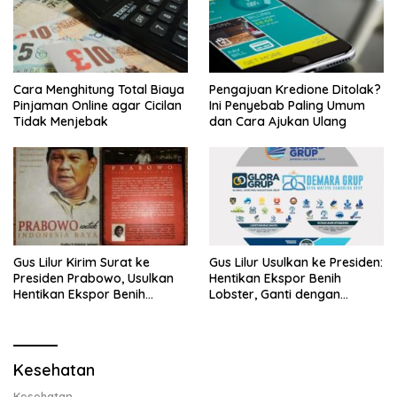
Cara Menghitung Total Biaya
Pengajuan Kredione Ditolak?
Pinjaman Online agar Cicilan
Ini Penyebab Paling Umum
Tidak Menjebak
dan Cara Ajukan Ulang
Gus Lilur Kirim Surat ke
Gus Lilur Usulkan ke Presiden:
Presiden Prabowo, Usulkan
Hentikan Ekspor Benih
Hentikan Ekspor Benih
Lobster, Ganti dengan
Lobster dan Ganti Ekspor
Ekspor Lobster 50 Gram
Lobster 50 Gram
Kesehatan
Kesehatan