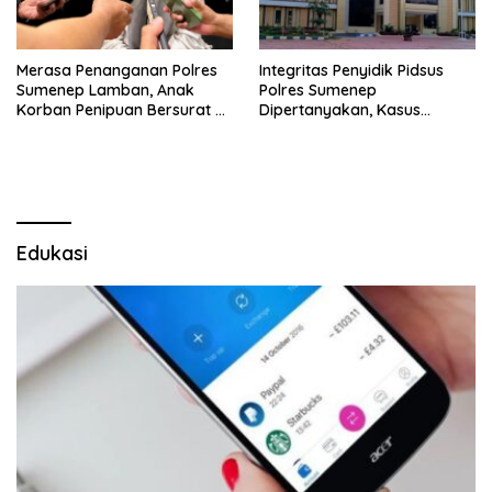
Merasa Penanganan Polres
Integritas Penyidik Pidsus
Sumenep Lamban, Anak
Polres Sumenep
Korban Penipuan Bersurat ke
Dipertanyakan, Kasus
Mabes Polri
Dugaan Penipuan Oknum
LSM Tak Kunjung Ada
Kepastian
Edukasi