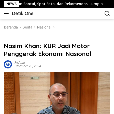
Langsung
Santai, Spot Foto, dan Rekomendasi Lumpia
NEWS
Panduan Wi
ke
Detik One
konten
Tajam
Ungkap
Fakta
Beranda
Berita
Nasional
Nasim Khan: KUR Jadi Motor
Penggerak Ekonomi Nasional
Redaksi
Desember 26, 2024