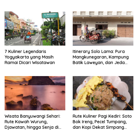
7 Kuliner Legendaris
Itinerary Solo Lama: Pura
Yogyakarta yang Masih
Mangkunegaran, Kampung
Ramai Dicari Wisatawan
Batik Laweyan, dan Jeda
Timlo-Selat Solo
Wisata Banyuwangi Sehari:
Rute Kuliner Pagi Kediri: Soto
Rute Kawah Wurung,
Bok Ireng, Pecel Tumpang,
Djawatan, hingga Senja di
dan Kopi Dekat Simpang
Pulau Merah
Lima Gumul