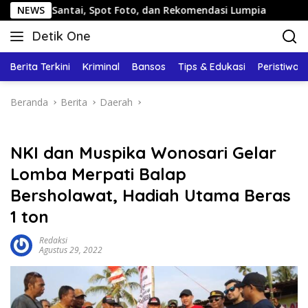
Langsung
tai, Spot Foto, dan Rekomendasi Lumpia
NEWS
Panduan Wisat
ke
Detik One
konten
Tajam
Ungkap
Berita Terkini
Kriminal
Bansos
Tips & Edukasi
Peristiwa
Fakta
Beranda
Berita
Daerah
NKI dan Muspika Wonosari Gelar
Lomba Merpati Balap
Bersholawat, Hadiah Utama Beras
1 ton
Redaksi
Agustus 29, 2022