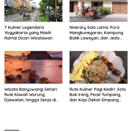
7 Kuliner Legendaris
Itinerary Solo Lama: Pura
Yogyakarta yang Masih
Mangkunegaran, Kampung
Ramai Dicari Wisatawan
Batik Laweyan, dan Jeda
Timlo-Selat Solo
Wisata Banyuwangi Sehari:
Rute Kuliner Pagi Kediri: Soto
Rute Kawah Wurung,
Bok Ireng, Pecel Tumpang,
Djawatan, hingga Senja di
dan Kopi Dekat Simpang
Pulau Merah
Lima Gumul