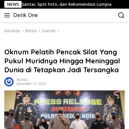
Langsung
tai, Spot Foto, dan Rekomendasi Lumpia
NEWS
Panduan Wisat
ke
Detik One
konten
Tajam
Ungkap
Fakta
Beranda
Berita
Daerah
Oknum Pelatih Pencak Silat Yang
Pukul Muridnya Hingga Meninggal
Dunia di Tetapkan Jadi Tersangka
Redaksi
Desember 13, 2022