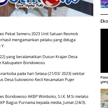
Eko
si Pekat Semeru 2023 Unit Satuan Resmob
erhasil mengamankan pelaku yang diduga
 Y.
 (22) yang beralamatkan Dusun Krajan Desa
e Kabupaten Bondowoso.
narkoba pada hari Selasa (21/03/ 2023) sekitar
Pass
nus Desa Sukowono Kecil Kecamatan Pujer
yang
res Bondowoso AKBP Wimboko, S.I.K. M.Si melalui
KP Bagus Purnama kepada media, Jumat (24/3).