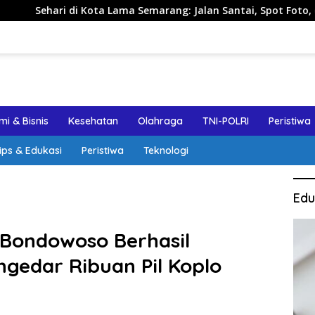
Lama Semarang: Jalan Santai, Spot Foto, dan Rekomendasi Lump
i & Bisnis
Kesehatan
Olahraga
TNI-POLRI
Peristiwa
ips & Edukasi
Peristiwa
Teknologi
Edu
s Bondowoso Berhasil
gedar Ribuan Pil Koplo