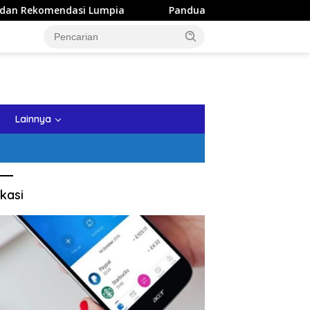
ia
Panduan Wisata Keluarga ke Kota Batu: Itinerary Seh
tutup
Lainnya
kasi