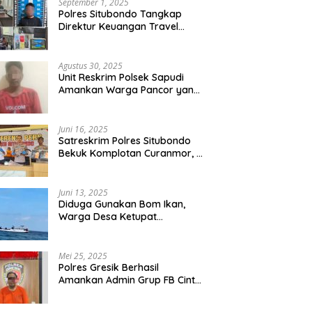
September 1, 2025
Polres Situbondo Tangkap
Direktur Keuangan Travel
Umroh Bodong, Kerugian
Capai Miliaran Rupiah
Agustus 30, 2025
Unit Reskrim Polsek Sapudi
Amankan Warga Pancor yang
Diduga Miliki Sabu
Juni 16, 2025
Satreskrim Polres Situbondo
Bekuk Komplotan Curanmor, 9
Tersangka Berhasil Diringkus
Juni 13, 2025
Diduga Gunakan Bom Ikan,
Warga Desa Ketupat
Kecamatan Raas Terancam
Pidana
Mei 25, 2025
Polres Gresik Berhasil
Amankan Admin Grup FB Cinta
Sedarah di Denpasar Bali