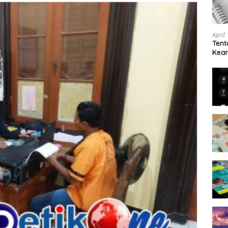
April
Tent
Keam
Kam