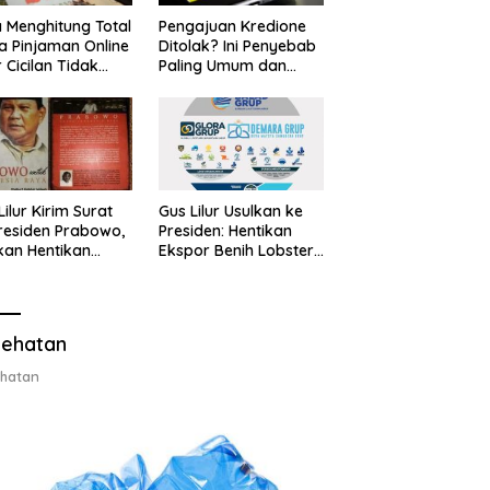
 Menghitung Total
Pengajuan Kredione
a Pinjaman Online
Ditolak? Ini Penyebab
 Cicilan Tidak
Paling Umum dan
jebak
Cara Ajukan Ulang
Lilur Kirim Surat
Gus Lilur Usulkan ke
residen Prabowo,
Presiden: Hentikan
kan Hentikan
Ekspor Benih Lobster,
or Benih Lobster
Ganti dengan Ekspor
Ganti Ekspor
Lobster 50 Gram
ter 50 Gram
ehatan
hatan