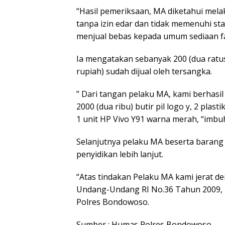
“Hasil pemeriksaan, MA diketahui mela
tanpa izin edar dan tidak memenuhi st
menjual bebas kepada umum sediaan far
Ia mengatakan sebanyak 200 (dua ratus)
rupiah) sudah dijual oleh tersangka.
” Dari tangan pelaku MA, kami berhasil
2000 (dua ribu) butir pil logo y, 2 plast
1 unit HP Vivo Y91 warna merah, “imbu
Selanjutnya pelaku MA beserta barang
penyidikan lebih lanjut.
“Atas tindakan Pelaku MA kami jerat den
Undang-Undang RI No.36 Tahun 2009, 
Polres Bondowoso.
Sumber : Humas Polres Bondowoso