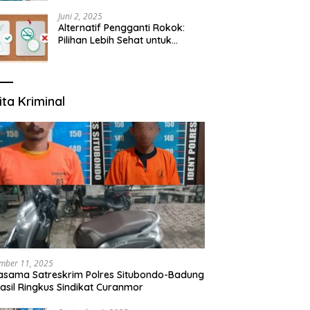
yang Mengerti Kebutuhanmu
Juni 2, 2025
Alternatif Pengganti Rokok:
Pilihan Lebih Sehat untuk
Mengurangi Risiko Merokok
ita Kriminal
mber 11, 2025
asama Satreskrim Polres Situbondo-Badung
asil Ringkus Sindikat Curanmor