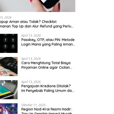
 15, 2026
opup Aman atau Tidak? Checklist
anan Top Up dan Alur Refund yang Perlu
u Cek
April 13, 2026
Passkey, OTP, atau PIN: Metode
Login Mana yang Paling Aman
untuk Akun Finansial?
April 13, 2026
Cara Menghitung Total Biaya
Pinjaman Online agar Cicilan
Tidak Menjebak
April 13, 2026
Pengajuan Kredione Ditolak?
Ini Penyebab Paling Umum dan
Cara Ajukan Ulang
Oktober 11, 2025
Region Nod-Krai Resmi Hadir:
Top Up Genshin Impact Murah