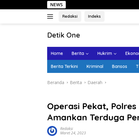
Langsung
NEWS
Sehari di Kota 
ke
konten
Redaksi
Indeks
tutup
Detik One
Tajam
Ungkap
Home
Berita
Hukrim
Ekonom
Fakta
Berita Terkini
Kriminal
Bansos
T
Beranda
Berita
Daerah
Operasi Pekat, Polre
Amankan Terduga Pen
Redaksi
Maret 24, 2023