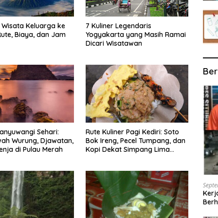
Wisata Keluarga ke
7 Kuliner Legendaris
ute, Biaya, dan Jam
Yogyakarta yang Masih Ramai
Dicari Wisatawan
Ber
anyuwangi Sehari:
Rute Kuliner Pagi Kediri: Soto
wah Wurung, Djawatan,
Bok Ireng, Pecel Tumpang, dan
enja di Pulau Merah
Kopi Dekat Simpang Lima
Gumul
Septe
Kerj
Berh