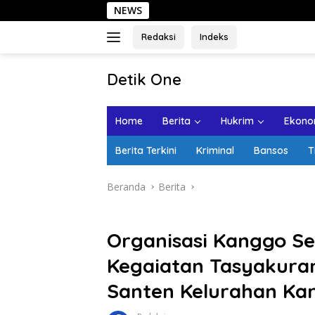
Langsung
NEWS
Seha
ke
konten
Redaksi
Indeks
tutup
Detik One
Tajam
Ungkap
Home
Berita
Hukrim
Ekonom
Fakta
Berita Terkini
Kriminal
Bansos
T
Beranda
Berita
Organisasi Kanggo S
Kegaiatan Tasyakuran
Santen Kelurahan Ka