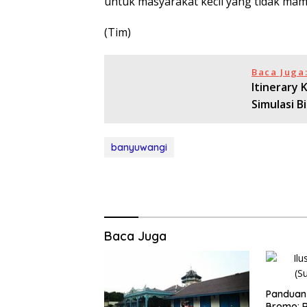
untuk masyarakat kecil yang tidak ma
(Tim)
Baca Juga
Itinerary 
Simulasi B
banyuwangi
Baca Juga
Panduan 
Bromo: R