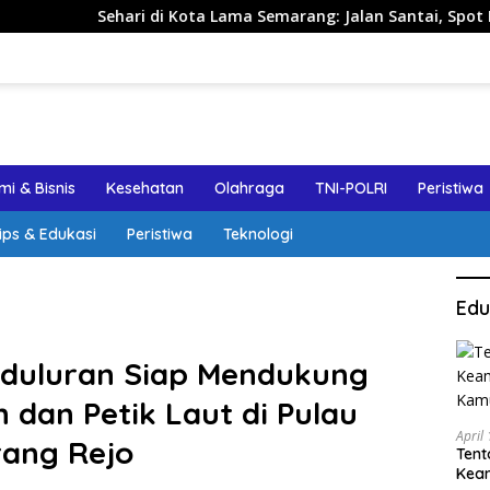
ri di Kota Lama Semarang: Jalan Santai, Spot Foto, dan Rekom
i & Bisnis
Kesehatan
Olahraga
TNI-POLRI
Peristiwa
ips & Edukasi
Peristiwa
Teknologi
Edu
eduluran Siap Mendukung
 dan Petik Laut di Pulau
April
rang Rejo
Tent
Keam