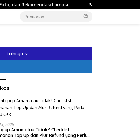
endasi Lumpia
Panduan Wisata Keluarga ke Kota Batu: I
tutup
Lainnya
kasi
 15, 2026
opup Aman atau Tidak? Checklist
anan Top Up dan Alur Refund yang Perlu