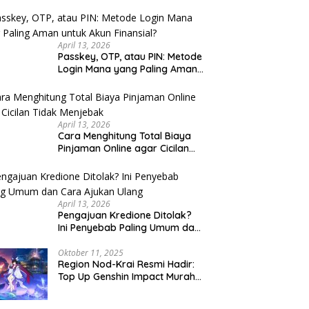
u Cek
April 13, 2026
Passkey, OTP, atau PIN: Metode
Login Mana yang Paling Aman
untuk Akun Finansial?
April 13, 2026
Cara Menghitung Total Biaya
Pinjaman Online agar Cicilan
Tidak Menjebak
April 13, 2026
Pengajuan Kredione Ditolak?
Ini Penyebab Paling Umum dan
Cara Ajukan Ulang
Oktober 11, 2025
Region Nod-Krai Resmi Hadir:
Top Up Genshin Impact Murah
di VocaGame untuk Jelajah
Wilayah Baru