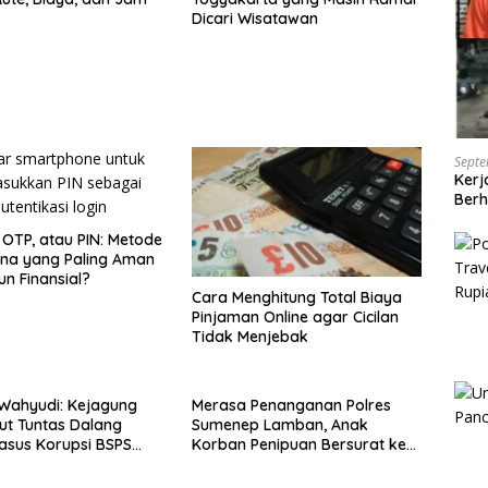
Dicari Wisatawan
Septe
Kerj
Berh
 OTP, atau PIN: Metode
na yang Paling Aman
un Finansial?
Cara Menghitung Total Biaya
Pinjaman Online agar Cicilan
Tidak Menjebak
Wahyudi: Kejagung
Merasa Penanganan Polres
ut Tuntas Dalang
Sumenep Lamban, Anak
asus Korupsi BSPS
Korban Penipuan Bersurat ke
p
Mabes Polri