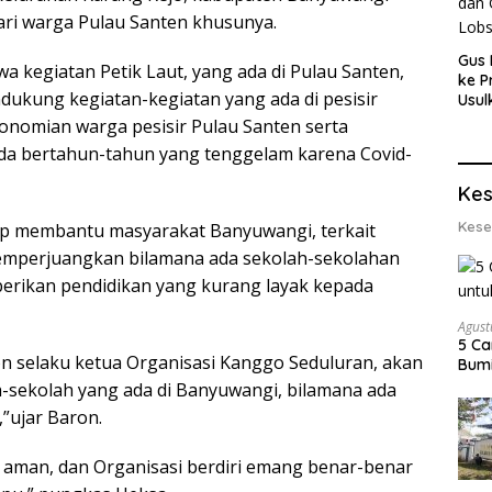
i warga Pulau Santen khusunya.
Gus 
 kegiatan Petik Laut, yang ada di Pulau Santen,
ke P
ukung kegiatan-kegiatan yang ada di pesisir
Usul
Eksp
nomian warga pesisir Pulau Santen serta
dan 
a bertahun-tahun yang tenggelam karena Covid-
Lobs
Kes
Kese
ap membantu masyarakat Banyuwangi, terkait
memperjuangkan bilamana ada sekolah-sekolahan
erikan pendidikan yang kurang layak kepada
Agust
5 Ca
 selaku ketua Organisasi Kanggo Seduluran, akan
Bumi
h-sekolah yang ada di Banyuwangi, bilamana ada
”ujar Baron.
an aman, dan Organisasi berdiri emang benar-benar