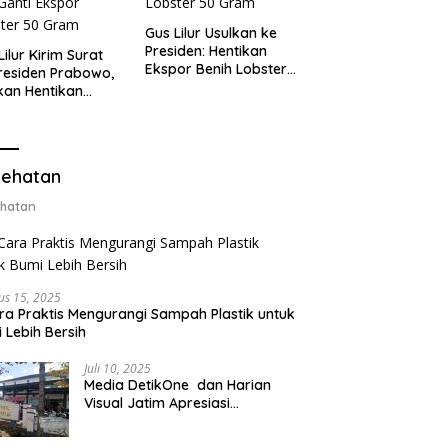
Gus Lilur Usulkan ke
Presiden: Hentikan
Lilur Kirim Surat
Ekspor Benih Lobster,
residen Prabowo,
Ganti dengan Ekspor
kan Hentikan
Lobster 50 Gram
or Benih Lobster
Ganti Ekspor
ter 50 Gram
ehatan
hatan
us 15, 2025
ra Praktis Mengurangi Sampah Plastik untuk
 Lebih Bersih
Juli 10, 2025
Media DetikOne dan Harian
Visual Jatim Apresiasi
Pelayanan Prima Puskesmas
Bangsalsari