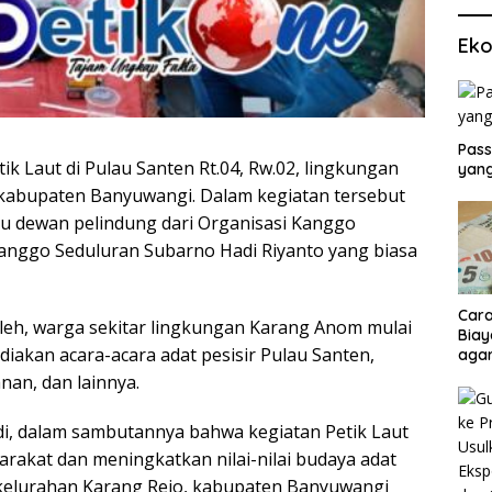
Eko
Pass
ik Laut di Pulau Santen Rt.04, Rw.02, lingkungan
yang
kabupaten Banyuwangi. Dalam kegiatan tersebut
ku dewan pelindung dari Organisasi Kanggo
Kanggo Seduluran Subarno Hadi Riyanto yang biasa
Cara
oleh, warga sekitar lingkungan Karang Anom mulai
Biay
diakan acara-acara adat pesisir Pulau Santen,
agar
Men
anan, dan lainnya.
ndi, dalam sambutannya bahwa kegiatan Petik Laut
kat dan meningkatkan nilai-nilai budaya adat
 kelurahan Karang Rejo, kabupaten Banyuwangi