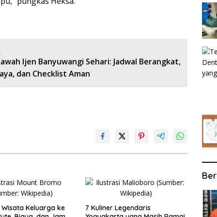
mpu,” pungkas Heksa.
:
Kawah Ijen Banyuwangi Sehari: Jadwal Berangkat,
iaya, dan Checklist Aman
Ber
Wisata Keluarga ke
7 Kuliner Legendaris
ute, Biaya, dan Jam
Yogyakarta yang Masih Ramai