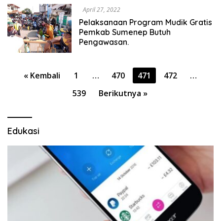
April 27, 2022
Pelaksanaan Program Mudik Gratis
Pemkab Sumenep Butuh
Pengawasan.
Paginasi
« Kembali
1
…
470
471
472
…
pos
539
Berikutnya »
Edukasi