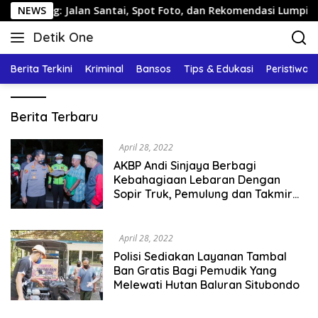
Langsung
ang: Jalan Santai, Spot Foto, dan Rekomendasi Lumpia
NEWS
ke
Detik One
konten
Tajam
Ungkap
Berita Terkini
Kriminal
Bansos
Tips & Edukasi
Peristiwa
Fakta
Detik
Berita Terbaru
One
April 28, 2022
AKBP Andi Sinjaya Berbagi
Kebahagiaan Lebaran Dengan
Sopir Truk, Pemulung dan Takmir
Masjid diPantura Situbondo
April 28, 2022
Polisi Sediakan Layanan Tambal
Ban Gratis Bagi Pemudik Yang
Melewati Hutan Baluran Situbondo