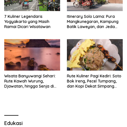
7 Kuliner Legendaris
Itinerary Solo Lama: Pura
Yogyakarta yang Masih
Mangkunegaran, Kampung
Ramai Dicari Wisatawan
Batik Laweyan, dan Jeda
Timlo-Selat Solo
Wisata Banyuwangi Sehari:
Rute Kuliner Pagi Kediri: Soto
Rute Kawah Wurung,
Bok Ireng, Pecel Tumpang,
Djawatan, hingga Senja di
dan Kopi Dekat Simpang
Pulau Merah
Lima Gumul
Edukasi