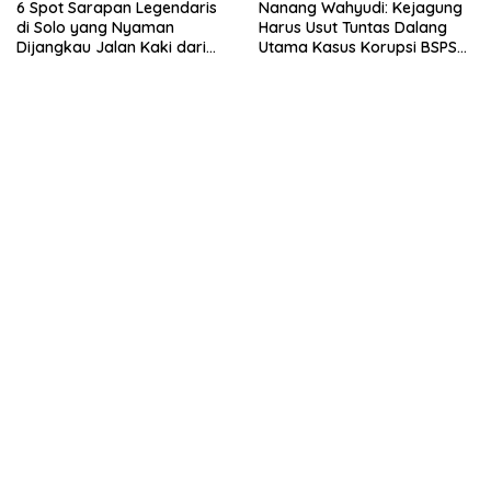
6 Spot Sarapan Legendaris
Nanang Wahyudi: Kejagung
di Solo yang Nyaman
Harus Usut Tuntas Dalang
Dijangkau Jalan Kaki dari
Utama Kasus Korupsi BSPS
Stasiun Balapan
Sumenep