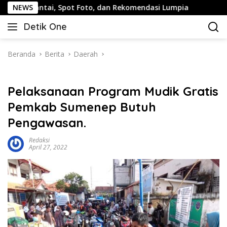
Langsung
Spot Foto, dan Rekomendasi Lumpia
NEWS
Panduan Wisata Kelu
ke
Detik One
konten
Tajam
Ungkap
Fakta
Beranda
Berita
Daerah
Pelaksanaan Program Mudik Gratis
Pemkab Sumenep Butuh
Pengawasan.
Redaksi
April 27, 2022