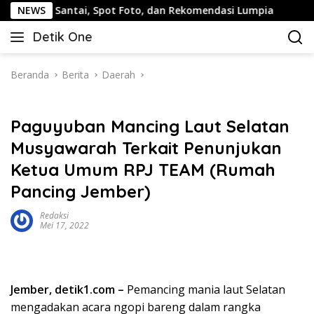
Langsung
ntai, Spot Foto, dan Rekomendasi Lumpia
NEWS
Panduan Wisa
ke
Detik One
konten
Tajam
Ungkap
Fakta
Beranda
Berita
Daerah
Paguyuban Mancing Laut Selatan
Musyawarah Terkait Penunjukan
Ketua Umum RPJ TEAM (Rumah
Pancing Jember)
Redaksi
Mei 17, 2022
Jember, detik1.com –
Pemancing mania laut Selatan
mengadakan acara ngopi bareng dalam rangka