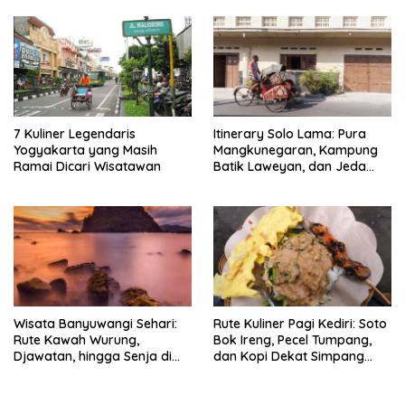
7 Kuliner Legendaris
Itinerary Solo Lama: Pura
Yogyakarta yang Masih
Mangkunegaran, Kampung
Ramai Dicari Wisatawan
Batik Laweyan, dan Jeda
Timlo-Selat Solo
Wisata Banyuwangi Sehari:
Rute Kuliner Pagi Kediri: Soto
Rute Kawah Wurung,
Bok Ireng, Pecel Tumpang,
Djawatan, hingga Senja di
dan Kopi Dekat Simpang
Pulau Merah
Lima Gumul