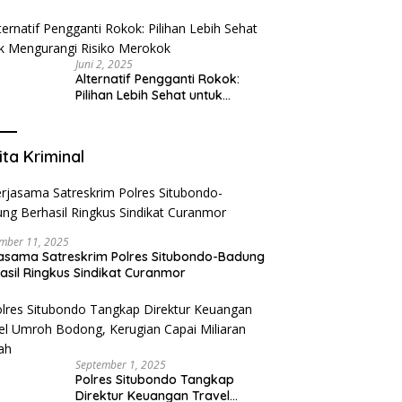
Tangerang: Klinik Gigi Modern
yang Mengerti Kebutuhanmu
Juni 2, 2025
Alternatif Pengganti Rokok:
Pilihan Lebih Sehat untuk
Mengurangi Risiko Merokok
ita Kriminal
mber 11, 2025
asama Satreskrim Polres Situbondo-Badung
asil Ringkus Sindikat Curanmor
September 1, 2025
Polres Situbondo Tangkap
Direktur Keuangan Travel