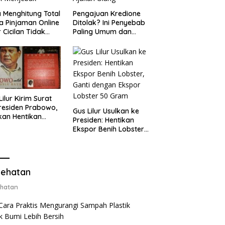
 Menghitung Total
Pengajuan Kredione
a Pinjaman Online
Ditolak? Ini Penyebab
 Cicilan Tidak
Paling Umum dan
jebak
Cara Ajukan Ulang
Lilur Kirim Surat
residen Prabowo,
Gus Lilur Usulkan ke
kan Hentikan
Presiden: Hentikan
or Benih Lobster
Ekspor Benih Lobster,
Ganti Ekspor
Ganti dengan Ekspor
ter 50 Gram
Lobster 50 Gram
ehatan
hatan