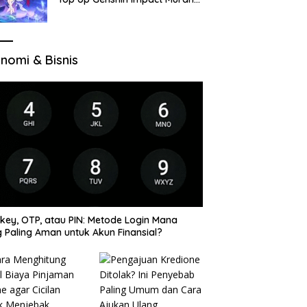
di VocaGame untuk Jelajah
Wilayah Baru
nomi & Bisnis
key, OTP, atau PIN: Metode Login Mana
 Paling Aman untuk Akun Finansial?