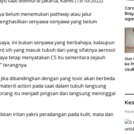
yu saat ditemui di Jakarta, Kamis (13/10/2022).
Cara
rinya belum menemukan pathway atau jalur
Biay
agar
 menghasilkan senyawa-senyawa yang belum
Men
n saya, ini bukan senyawa yang berbahaya, kalaupun
n) sih yang masuk tubuh dari yang sifatnya aerosol
 saya tetap menyatakan CS itu sementara sejauh
Gus 
ke P
” terangnya.
Usul
Eksp
ika dibandingkan dengan yang toxic akan berbeda
dan 
materiil action pada saat dalam tubuh langsung
Lobs
rang itu menjadi pingsan dan langsung meninggal
Kes
Kese
an iritan yakni peradangan pada kulit, mata dan