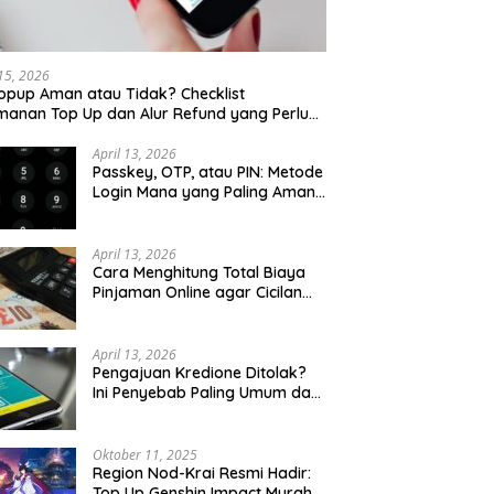
 15, 2026
opup Aman atau Tidak? Checklist
anan Top Up dan Alur Refund yang Perlu
u Cek
April 13, 2026
Passkey, OTP, atau PIN: Metode
Login Mana yang Paling Aman
untuk Akun Finansial?
April 13, 2026
Cara Menghitung Total Biaya
Pinjaman Online agar Cicilan
Tidak Menjebak
April 13, 2026
Pengajuan Kredione Ditolak?
Ini Penyebab Paling Umum dan
Cara Ajukan Ulang
Oktober 11, 2025
Region Nod-Krai Resmi Hadir:
Top Up Genshin Impact Murah