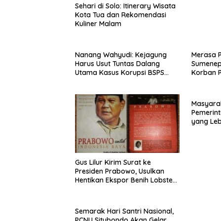
Sehari di Solo: Itinerary Wisata
Kota Tua dan Rekomendasi
Kuliner Malam
Nanang Wahyudi: Kejagung
Merasa 
Harus Usut Tuntas Dalang
Sumenep
Utama Kasus Korupsi BSPS
Korban P
Sumenep
Mabes Po
Masyara
Pemerint
yang Le
Gus Lilur Kirim Surat ke
Presiden Prabowo, Usulkan
Hentikan Ekspor Benih Lobster
dan Ganti Ekspor Lobster 50
Gram
Semarak Hari Santri Nasional,
PCNU Situbondo Akan Gelar