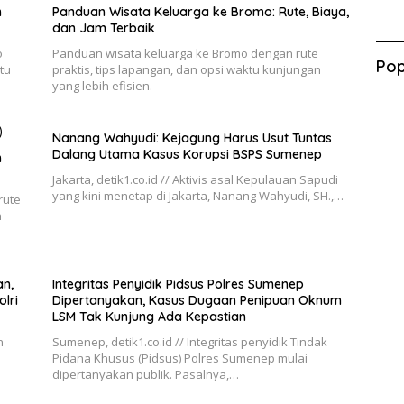
n
Panduan Wisata Keluarga ke Bromo: Rute, Biaya,
dan Jam Terbaik
o
Panduan wisata keluarga ke Bromo dengan rute
Pop
tu
praktis, tips lapangan, dan opsi waktu kunjungan
yang lebih efisien.
Nanang Wahyudi: Kejagung Harus Usut Tuntas
Dalang Utama Kasus Korupsi BSPS Sumenep
h
Jakarta, detik1.co.id // Aktivis asal Kepulauan Sapudi
yang kini menetap di Jakarta, Nanang Wahyudi, SH.,…
rute
n
n,
Integritas Penyidik Pidsus Polres Sumenep
lri
Dipertanyakan, Kasus Dugaan Penipuan Oknum
LSM Tak Kunjung Ada Kepastian
n
Sumenep, detik1.co.id // Integritas penyidik Tindak
Pidana Khusus (Pidsus) Polres Sumenep mulai
dipertanyakan publik. Pasalnya,…