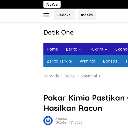
Langsung
NEWS
Sehari d
ke
konten
Redaksi
Indeks
tutup
Detik One
Tajam
Ungkap
Home
Berita
Hukrim
Ekonom
Fakta
Berita Terkini
Kriminal
Bansos
T
Beranda
Berita
Nasional
Pakar Kimia Pastikan
Hasilkan Racun
Redaksi
Oktober 13, 2022