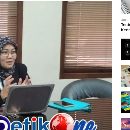
April
Tent
Keam
Kam