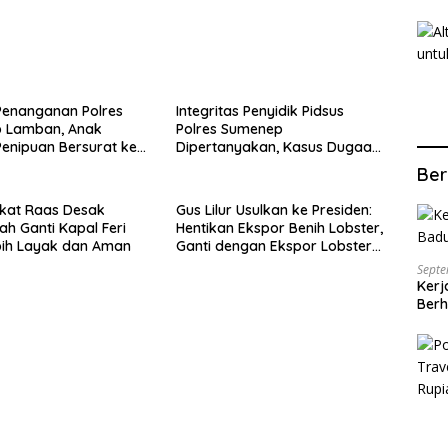
Penanganan Polres
Integritas Penyidik Pidsus
 Lamban, Anak
Polres Sumenep
enipuan Bersurat ke
Dipertanyakan, Kasus Dugaan
lri
Penipuan Oknum LSM Tak
Ber
Kunjung Ada Kepastian
kat Raas Desak
Gus Lilur Usulkan ke Presiden:
ah Ganti Kapal Feri
Hentikan Ekspor Benih Lobster,
bih Layak dan Aman
Ganti dengan Ekspor Lobster
50 Gram
Septe
Kerj
Berh