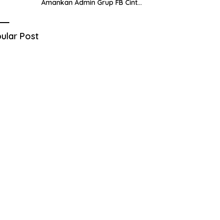
Amankan Admin Grup FB Cinta
Sedarah di Denpasar Bali
ular Post