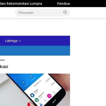
si Lumpia
Panduan Wisata Keluarga ke Kota Batu: Itine
tutup
Lainnya
kasi