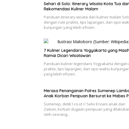
Sehari di Solo: Itinerary Wisata Kota Tua da
Rekomendasi Kuliner Malam
Panduan itinerary wisata dan kuliner malam Sol
dengan rute praktis, tips lapangan, dan opsi wak
kunjungan yang lebih efisien.
7 Kuliner Legendaris Yogyakarta yang Masi
Ramai Dicari Wisatawan
Panduan kuliner legendaris Yogyakarta dengan 
praktis, tips lapangan, dan opsi waktu kunjunga
yang lebih efisien.
Merasa Penanganan Polres Sumenep Lamba
Anak Korban Penipuan Bersurat ke Mabes Po
Sumenep, detik1.co.id // Selvi Erviani anak dari
Zaituni, korban dugaan penipuan yang dilakuka
oleh seorang…