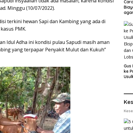
pudi insyaallah tidak ada masalah, karena kondisi
Cara
Biay
d. Minggu (10/07/2022).
agar
Men
si terkini hewan Sapi dan Kambing yang ada di
 kasus PMK.
an Idul Adha ini kondisi pulau Sapudi masih aman
mbing yang terpapar Penyakit Mulut dan Kukuh”
Gus 
ke P
Usul
Eksp
dan 
Lobs
Kes
Kese