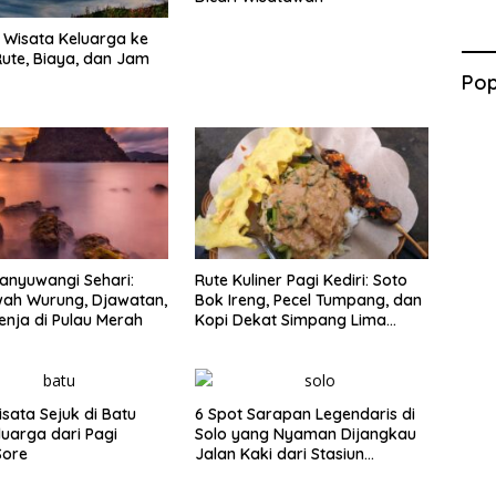
Wisata Keluarga ke
ute, Biaya, dan Jam
Pop
anyuwangi Sehari:
Rute Kuliner Pagi Kediri: Soto
wah Wurung, Djawatan,
Bok Ireng, Pecel Tumpang, dan
enja di Pulau Merah
Kopi Dekat Simpang Lima
Gumul
isata Sejuk di Batu
6 Spot Sarapan Legendaris di
luarga dari Pagi
Solo yang Nyaman Dijangkau
Sore
Jalan Kaki dari Stasiun
Balapan