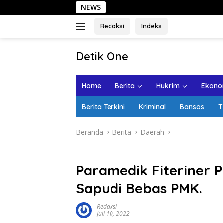
Langsung
NEWS
Sehari 
ke
konten
Redaksi
Indeks
tutup
Detik One
Tajam
Ungkap
Home
Berita
Hukrim
Ekonom
Fakta
Berita Terkini
Kriminal
Bansos
T
Beranda
Berita
Daerah
Paramedik Fiteriner 
Sapudi Bebas PMK.
Redaksi
Juli 10, 2022