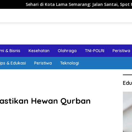
di Kota Lama Semarang: Jalan Santai, Spot Foto, dan Rekomend
i & Bisnis
Kesehatan
Olahraga
TNI-POLRI
Peristiwa
ips & Edukasi
Peristiwa
Teknologi
Edu
Pastikan Hewan Qurban