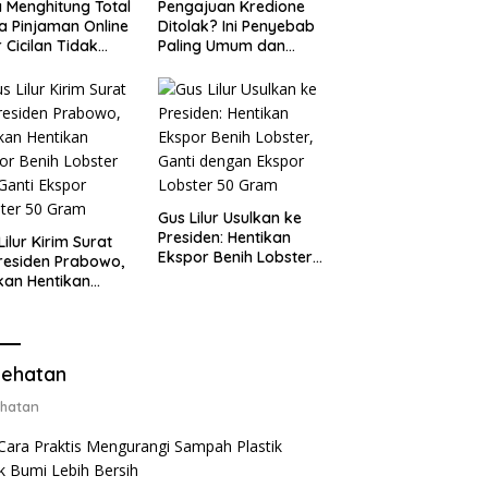
 Menghitung Total
Pengajuan Kredione
a Pinjaman Online
Ditolak? Ini Penyebab
 Cicilan Tidak
Paling Umum dan
jebak
Cara Ajukan Ulang
Gus Lilur Usulkan ke
Presiden: Hentikan
Lilur Kirim Surat
Ekspor Benih Lobster,
residen Prabowo,
Ganti dengan Ekspor
kan Hentikan
Lobster 50 Gram
or Benih Lobster
Ganti Ekspor
ter 50 Gram
ehatan
hatan