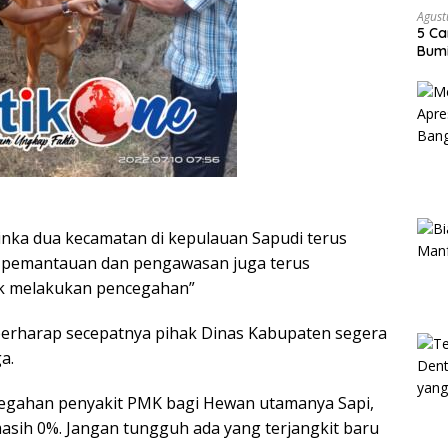
Agust
5 Ca
Bumi
pinka dua kecamatan di kepulauan Sapudi terus
 pemantauan dan pengawasan juga terus
k melakukan pencegahan”
berharap secepatnya pihak Dinas Kabupaten segera
a.
ncegahan penyakit PMK bagi Hewan utamanya Sapi,
sih 0%. Jangan tungguh ada yang terjangkit baru