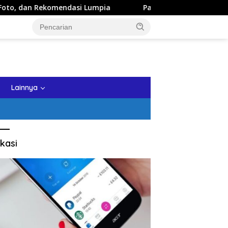
asi Lumpia
Panduan Wisata Keluarga ke Kota Batu: Itin
tutup
Lainnya
kasi