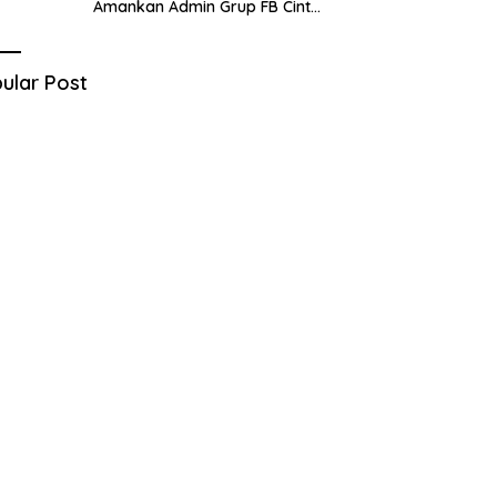
Amankan Admin Grup FB Cinta
Sedarah di Denpasar Bali
ular Post