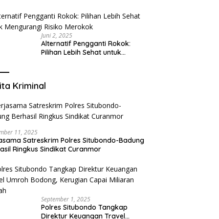
Tangerang: Klinik Gigi Modern
yang Mengerti Kebutuhanmu
Juni 2, 2025
Alternatif Pengganti Rokok:
Pilihan Lebih Sehat untuk
Mengurangi Risiko Merokok
ita Kriminal
mber 11, 2025
asama Satreskrim Polres Situbondo-Badung
asil Ringkus Sindikat Curanmor
September 1, 2025
Polres Situbondo Tangkap
Direktur Keuangan Travel