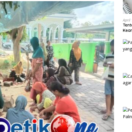
April
Tent
Keam
Kam