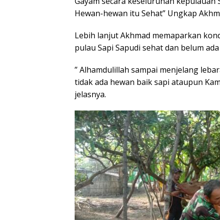
Gayam secara keseluruhan kepulauan Sa
Hewan-hewan itu Sehat” Ungkap Akhma
Lebih lanjut Akhmad memaparkan kondi
pulau Sapi Sapudi sehat dan belum ada
” Alhamdulillah sampai menjelang lebar
tidak ada hewan baik sapi ataupun Ka
jelasnya.