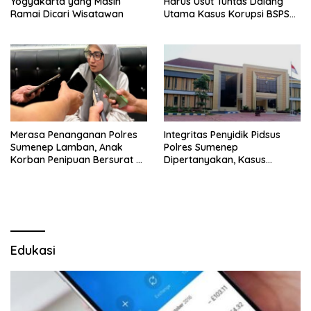
Yogyakarta yang Masih
Harus Usut Tuntas Dalang
Ramai Dicari Wisatawan
Utama Kasus Korupsi BSPS
Sumenep
Merasa Penanganan Polres
Integritas Penyidik Pidsus
Sumenep Lamban, Anak
Polres Sumenep
Korban Penipuan Bersurat ke
Dipertanyakan, Kasus
Mabes Polri
Dugaan Penipuan Oknum
LSM Tak Kunjung Ada
Kepastian
Edukasi