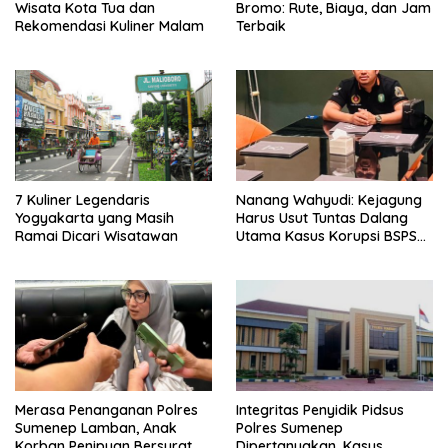
Wisata Kota Tua dan
Bromo: Rute, Biaya, dan Jam
Rekomendasi Kuliner Malam
Terbaik
7 Kuliner Legendaris
Nanang Wahyudi: Kejagung
Yogyakarta yang Masih
Harus Usut Tuntas Dalang
Ramai Dicari Wisatawan
Utama Kasus Korupsi BSPS
Sumenep
Merasa Penanganan Polres
Integritas Penyidik Pidsus
Sumenep Lamban, Anak
Polres Sumenep
Korban Penipuan Bersurat ke
Dipertanyakan, Kasus