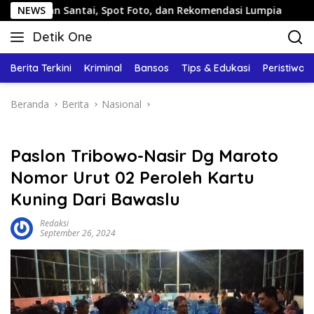
Langsung
n Santai, Spot Foto, dan Rekomendasi Lumpia
NEWS
Panduan 
ke
Detik One
konten
Tajam
Ungkap
Berita Terkini
Kriminal
Bansos
Tips & Edukasi
Peristiwa
Fakta
Beranda
Berita
Nasional
Paslon Tribowo-Nasir Dg Maroto
Nomor Urut 02 Peroleh Kartu
Kuning Dari Bawaslu
Redaksi
September 26, 2024