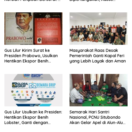
Mabes Polri
Dugaan Penipuan Oknum
LSM Tak Kunjung Ada
Kepastian
Gus Lilur Kirim Surat ke
Masyarakat Raas Desak
Presiden Prabowo, Usulkan
Pemerintah Ganti Kapal Feri
Hentikan Ekspor Benih
yang Lebih Layak dan Aman
Lobster dan Ganti Ekspor
Lobster 50 Gram
Gus Lilur Usulkan ke Presiden:
Semarak Hari Santri
Hentikan Ekspor Benih
Nasional, PCNU Situbondo
Lobster, Ganti dengan
Akan Gelar Apel di Alun-Alun
Ekspor Lobster 50 Gram
Besuki