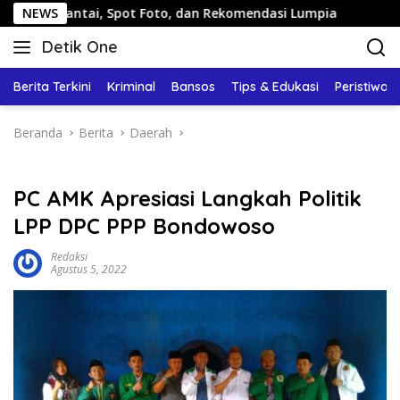
Langsung
tai, Spot Foto, dan Rekomendasi Lumpia
NEWS
Panduan Wisat
ke
Detik One
konten
Tajam
Ungkap
Berita Terkini
Kriminal
Bansos
Tips & Edukasi
Peristiwa
Fakta
Beranda
Berita
Daerah
PC AMK Apresiasi Langkah Politik
LPP DPC PPP Bondowoso
Redaksi
Agustus 5, 2022