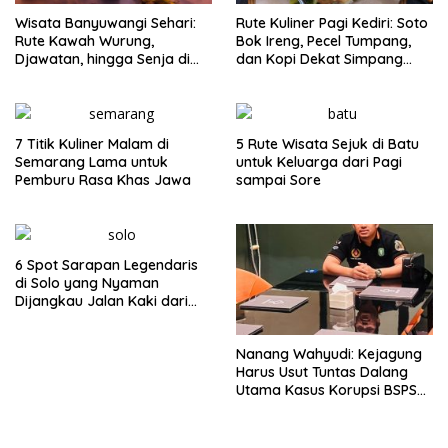
Wisata Banyuwangi Sehari:
Rute Kuliner Pagi Kediri: Soto
Rute Kawah Wurung,
Bok Ireng, Pecel Tumpang,
Djawatan, hingga Senja di
dan Kopi Dekat Simpang
Pulau Merah
Lima Gumul
7 Titik Kuliner Malam di
5 Rute Wisata Sejuk di Batu
Semarang Lama untuk
untuk Keluarga dari Pagi
Pemburu Rasa Khas Jawa
sampai Sore
6 Spot Sarapan Legendaris
di Solo yang Nyaman
Dijangkau Jalan Kaki dari
Stasiun Balapan
Nanang Wahyudi: Kejagung
Harus Usut Tuntas Dalang
Utama Kasus Korupsi BSPS
Sumenep