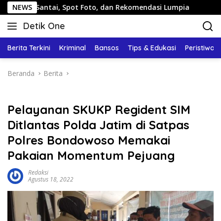
Langsung
tai, Spot Foto, dan Rekomendasi Lumpia
NEWS
Panduan Wisata
ke
Detik One
konten
Tajam
Ungkap
Berita Terkini
Kriminal
Bansos
Tips & Edukasi
Peristiwa
Fakta
Beranda
Berita
Pelayanan SKUKP Regident SIM
Ditlantas Polda Jatim di Satpas
Polres Bondowoso Memakai
Pakaian Momentum Pejuang
Redaksi
Agustus 18, 2022