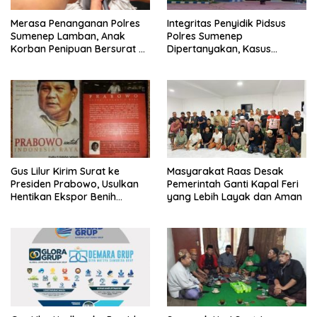
Merasa Penanganan Polres
Integritas Penyidik Pidsus
Sumenep Lamban, Anak
Polres Sumenep
Korban Penipuan Bersurat ke
Dipertanyakan, Kasus
Mabes Polri
Dugaan Penipuan Oknum
LSM Tak Kunjung Ada
Kepastian
Gus Lilur Kirim Surat ke
Masyarakat Raas Desak
Presiden Prabowo, Usulkan
Pemerintah Ganti Kapal Feri
Hentikan Ekspor Benih
yang Lebih Layak dan Aman
Lobster dan Ganti Ekspor
Lobster 50 Gram