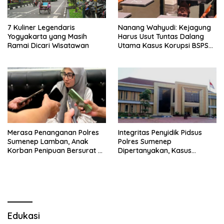
7 Kuliner Legendaris
Nanang Wahyudi: Kejagung
Yogyakarta yang Masih
Harus Usut Tuntas Dalang
Ramai Dicari Wisatawan
Utama Kasus Korupsi BSPS
Sumenep
Merasa Penanganan Polres
Integritas Penyidik Pidsus
Sumenep Lamban, Anak
Polres Sumenep
Korban Penipuan Bersurat ke
Dipertanyakan, Kasus
Mabes Polri
Dugaan Penipuan Oknum
LSM Tak Kunjung Ada
Kepastian
Edukasi