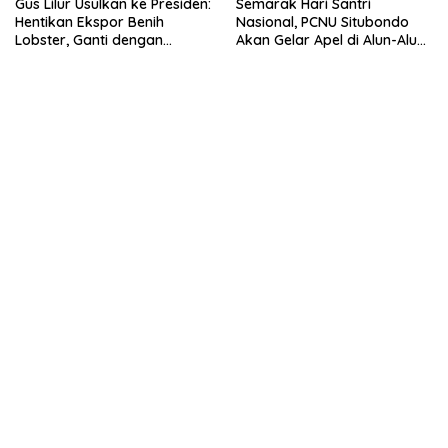
Gus Lilur Usulkan ke Presiden:
Semarak Hari Santri
Hentikan Ekspor Benih
Nasional, PCNU Situbondo
Lobster, Ganti dengan
Akan Gelar Apel di Alun-Alun
Ekspor Lobster 50 Gram
Besuki