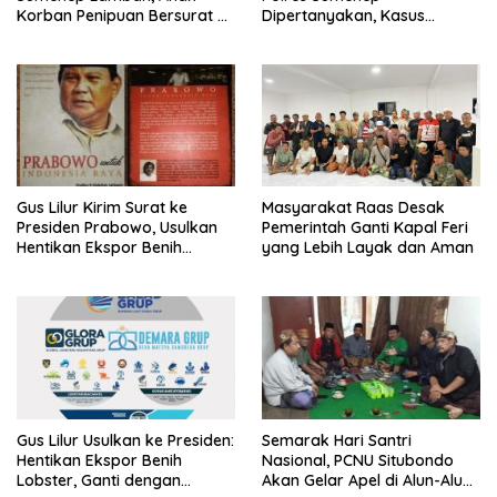
Korban Penipuan Bersurat ke
Dipertanyakan, Kasus
Mabes Polri
Dugaan Penipuan Oknum
LSM Tak Kunjung Ada
Kepastian
Gus Lilur Kirim Surat ke
Masyarakat Raas Desak
Presiden Prabowo, Usulkan
Pemerintah Ganti Kapal Feri
Hentikan Ekspor Benih
yang Lebih Layak dan Aman
Lobster dan Ganti Ekspor
Lobster 50 Gram
Gus Lilur Usulkan ke Presiden:
Semarak Hari Santri
Hentikan Ekspor Benih
Nasional, PCNU Situbondo
Lobster, Ganti dengan
Akan Gelar Apel di Alun-Alun