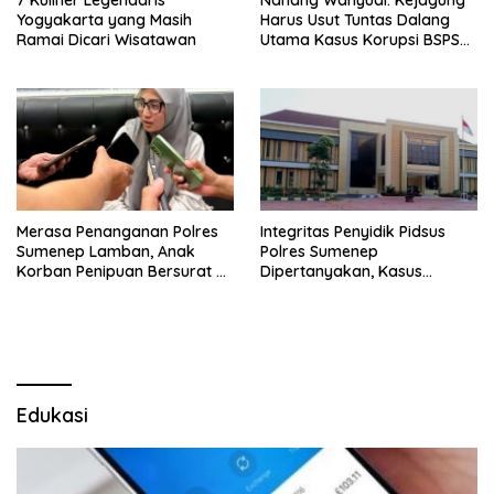
7 Kuliner Legendaris
Nanang Wahyudi: Kejagung
Yogyakarta yang Masih
Harus Usut Tuntas Dalang
Ramai Dicari Wisatawan
Utama Kasus Korupsi BSPS
Sumenep
Merasa Penanganan Polres
Integritas Penyidik Pidsus
Sumenep Lamban, Anak
Polres Sumenep
Korban Penipuan Bersurat ke
Dipertanyakan, Kasus
Mabes Polri
Dugaan Penipuan Oknum
LSM Tak Kunjung Ada
Kepastian
Edukasi