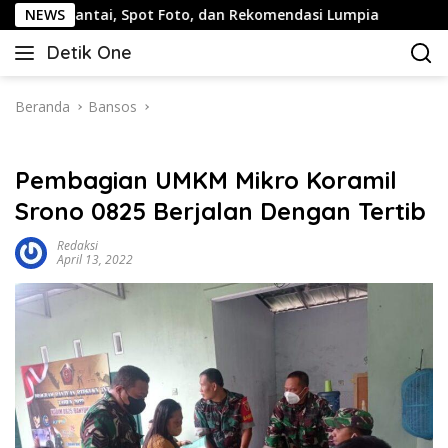
Langsung
, Spot Foto, dan Rekomendasi Lumpia
NEWS
Panduan Wisata K
ke
Detik One
konten
Tajam
Ungkap
Fakta
Beranda
Bansos
Pembagian UMKM Mikro Koramil
Srono 0825 Berjalan Dengan Tertib
Redaksi
April 13, 2022