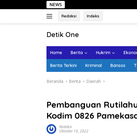
Langsung
NEWS
S
ke
konten
Redaksi
Indeks
tutup
Detik One
Tajam
Ungkap
Home
Berita
Hukrim
Ekonom
Fakta
Berita Terkini
Kriminal
Bansos
T
Beranda
Berita
Daerah
Pembanguan Rutilahu
Kodim 0826 Pamekas
Redaksi
Oktober 16, 2022