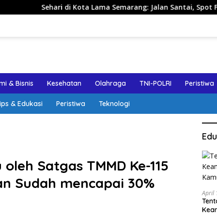
ehari di Kota Lama Semarang: Jalan Santai, Spot Foto, dan Re
i & Bisnis
Kesehatan
Olahraga
TNI-POLRI
Peristiwa
ips & Edukasi
Peristiwa
Teknologi
Edu
 oleh Satgas TMMD Ke-115
an Sudah mencapai 30%
April
Tent
Keam