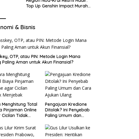
Region Nod-Krai Resmi Hadir:
Top Up Genshin Impact Murah
di VocaGame untuk Jelajah
Wilayah Baru
nomi & Bisnis
key, OTP, atau PIN: Metode Login Mana
 Paling Aman untuk Akun Finansial?
 Menghitung Total
Pengajuan Kredione
a Pinjaman Online
Ditolak? Ini Penyebab
 Cicilan Tidak
Paling Umum dan
jebak
Cara Ajukan Ulang