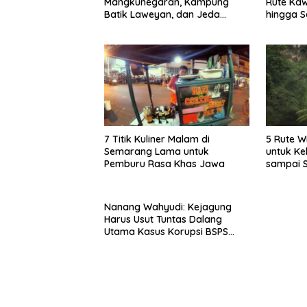
Mangkunegaran, Kampung
Rute Ka
Batik Laweyan, dan Jeda
hingga S
Timlo-Selat Solo
7 Titik Kuliner Malam di
5 Rute W
Semarang Lama untuk
untuk Ke
Pemburu Rasa Khas Jawa
sampai 
Nanang Wahyudi: Kejagung
Harus Usut Tuntas Dalang
Utama Kasus Korupsi BSPS
Sumenep