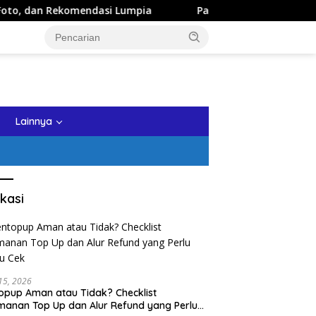
komendasi Lumpia
Panduan Wisata Keluarga ke Kota Batu
tutup
Lainnya
kasi
 15, 2026
opup Aman atau Tidak? Checklist
anan Top Up dan Alur Refund yang Perlu