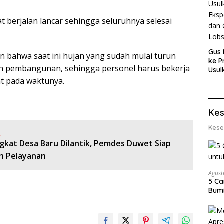
t berjalan lancar sehingga seluruhnya selesai
Gus 
 bahwa saat ini hujan yang sudah mulai turun
ke P
an pembangunan, sehingga personel harus bekerja
Usul
Eksp
at pada waktunya.
dan 
Lobs
Kes
Kese
:
gkat Desa Baru Dilantik, Pemdes Duwet Siap
n Pelayanan
Agust
5 Ca
Bumi