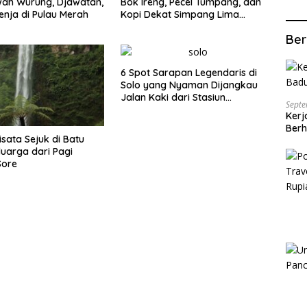
wah Wurung, Djawatan,
Bok Ireng, Pecel Tumpang, dan
enja di Pulau Merah
Kopi Dekat Simpang Lima
Gumul
Ber
6 Spot Sarapan Legendaris di
Solo yang Nyaman Dijangkau
Jalan Kaki dari Stasiun
Septe
Balapan
Kerj
Berh
isata Sejuk di Batu
luarga dari Pagi
Sore