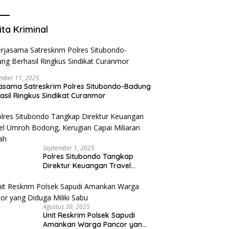
Mengurangi Risiko Merokok
ita Kriminal
mber 11, 2025
asama Satreskrim Polres Situbondo-Badung
asil Ringkus Sindikat Curanmor
September 1, 2025
Polres Situbondo Tangkap
Direktur Keuangan Travel
Umroh Bodong, Kerugian
Capai Miliaran Rupiah
Agustus 30, 2025
Unit Reskrim Polsek Sapudi
Amankan Warga Pancor yang