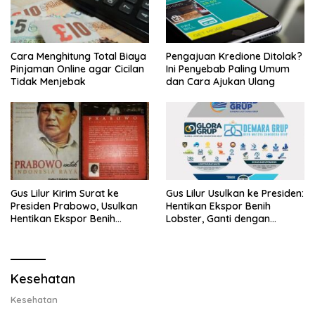
Cara Menghitung Total Biaya
Pengajuan Kredione Ditolak?
Pinjaman Online agar Cicilan
Ini Penyebab Paling Umum
Tidak Menjebak
dan Cara Ajukan Ulang
Gus Lilur Kirim Surat ke
Gus Lilur Usulkan ke Presiden:
Presiden Prabowo, Usulkan
Hentikan Ekspor Benih
Hentikan Ekspor Benih
Lobster, Ganti dengan
Lobster dan Ganti Ekspor
Ekspor Lobster 50 Gram
Lobster 50 Gram
Kesehatan
Kesehatan