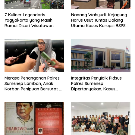
7 Kuliner Legendaris
Nanang Wahyudi: Kejagung
Yogyakarta yang Masih
Harus Usut Tuntas Dalang
Ramai Dicari Wisatawan
Utama Kasus Korupsi BSPS
Sumenep
Merasa Penanganan Polres
Integritas Penyidik Pidsus
Sumenep Lamban, Anak
Polres Sumenep
Korban Penipuan Bersurat ke
Dipertanyakan, Kasus
Mabes Polri
Dugaan Penipuan Oknum
LSM Tak Kunjung Ada
Kepastian