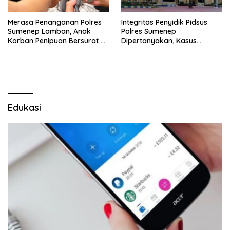
Merasa Penanganan Polres
Integritas Penyidik Pidsus
Sumenep Lamban, Anak
Polres Sumenep
Korban Penipuan Bersurat ke
Dipertanyakan, Kasus
Mabes Polri
Dugaan Penipuan Oknum
LSM Tak Kunjung Ada
Kepastian
Edukasi