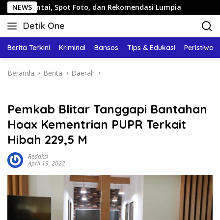
Langsung
tai, Spot Foto, dan Rekomendasi Lumpia
NEWS
Panduan Wisata
ke
Detik One
konten
Tajam
Ungkap
Berita Terkini
Kriminal
Bansos
Tips & Edukasi
Peristiwa
Fakta
Beranda
Berita
Daerah
Pemkab Blitar Tanggapi Bantahan
Hoax Kementrian PUPR Terkait
Hibah 229,5 M
Redaksi
April 19, 2022