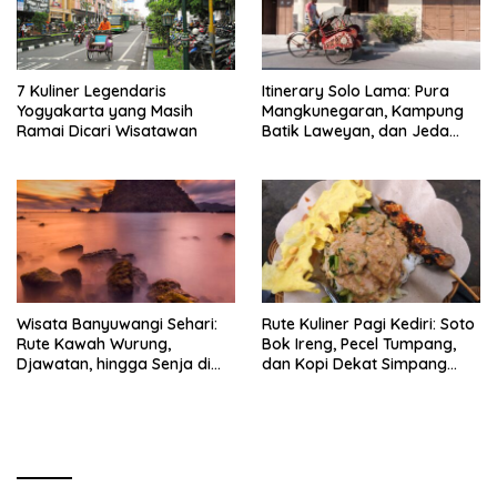
7 Kuliner Legendaris
Itinerary Solo Lama: Pura
Yogyakarta yang Masih
Mangkunegaran, Kampung
Ramai Dicari Wisatawan
Batik Laweyan, dan Jeda
Timlo-Selat Solo
Wisata Banyuwangi Sehari:
Rute Kuliner Pagi Kediri: Soto
Rute Kawah Wurung,
Bok Ireng, Pecel Tumpang,
Djawatan, hingga Senja di
dan Kopi Dekat Simpang
Pulau Merah
Lima Gumul