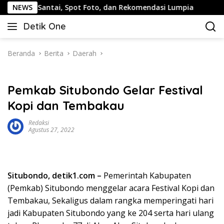
Langsung
Santai, Spot Foto, dan Rekomendasi Lumpia
NEWS
Panduan Wi
ke
Detik One
konten
Tajam
Ungkap
Fakta
Beranda
Berita
Daerah
Pemkab Situbondo Gelar Festival
Kopi dan Tembakau
Redaksi
Agustus 27, 2022
Situbondo, detik1.com –
Pemerintah Kabupaten
(Pemkab) Situbondo menggelar acara Festival Kopi dan
Tembakau, Sekaligus dalam rangka memperingati hari
jadi Kabupaten Situbondo yang ke 204 serta hari ulang