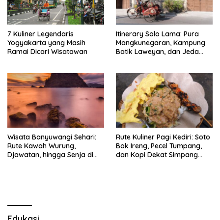
7 Kuliner Legendaris
Itinerary Solo Lama: Pura
Yogyakarta yang Masih
Mangkunegaran, Kampung
Ramai Dicari Wisatawan
Batik Laweyan, dan Jeda
Timlo-Selat Solo
Wisata Banyuwangi Sehari:
Rute Kuliner Pagi Kediri: Soto
Rute Kawah Wurung,
Bok Ireng, Pecel Tumpang,
Djawatan, hingga Senja di
dan Kopi Dekat Simpang
Pulau Merah
Lima Gumul
Edukasi