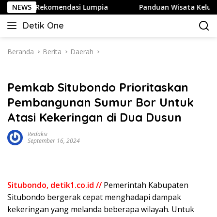
Langsung
Rekomendasi Lumpia
NEWS
Panduan Wisata Keluarga ke Kota Bat
ke
Detik One
konten
Tajam
Ungkap
Fakta
Beranda
Berita
Daerah
Pemkab Situbondo Prioritaskan
Pembangunan Sumur Bor Untuk
Atasi Kekeringan di Dua Dusun
Redaksi
September 16, 2024
Situbondo, detik1.co.id //
Pemerintah Kabupaten
Situbondo bergerak cepat menghadapi dampak
kekeringan yang melanda beberapa wilayah. Untuk