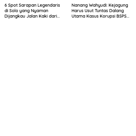
6 Spot Sarapan Legendaris
Nanang Wahyudi: Kejagung
di Solo yang Nyaman
Harus Usut Tuntas Dalang
Dijangkau Jalan Kaki dari
Utama Kasus Korupsi BSPS
Stasiun Balapan
Sumenep