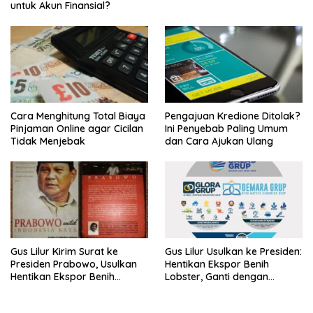
untuk Akun Finansial?
Cara Menghitung Total Biaya
Pengajuan Kredione Ditolak?
Pinjaman Online agar Cicilan
Ini Penyebab Paling Umum
Tidak Menjebak
dan Cara Ajukan Ulang
Gus Lilur Kirim Surat ke
Gus Lilur Usulkan ke Presiden:
Presiden Prabowo, Usulkan
Hentikan Ekspor Benih
Hentikan Ekspor Benih
Lobster, Ganti dengan
Lobster dan Ganti Ekspor
Ekspor Lobster 50 Gram
Lobster 50 Gram