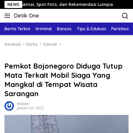
Langsung
ntai, Spot Foto, dan Rekomendasi Lumpia
NEWS
Panduan Wisa
ke
Detik One
konten
Tajam
Ungkap
Berita Terkini
Kriminal
Bansos
Tips & Edukasi
Peristiwa
Fakta
Beranda
Berita
Daerah
Pemkot Bojonegoro Diduga Tutup
Mata Terkait Mobil Siaga Yang
Mangkal di Tempat Wisata
Sarangan
Redaksi
Januari 22, 2023