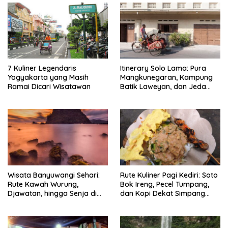
7 Kuliner Legendaris
Itinerary Solo Lama: Pura
Yogyakarta yang Masih
Mangkunegaran, Kampung
Ramai Dicari Wisatawan
Batik Laweyan, dan Jeda
Timlo-Selat Solo
Wisata Banyuwangi Sehari:
Rute Kuliner Pagi Kediri: Soto
Rute Kawah Wurung,
Bok Ireng, Pecel Tumpang,
Djawatan, hingga Senja di
dan Kopi Dekat Simpang
Pulau Merah
Lima Gumul