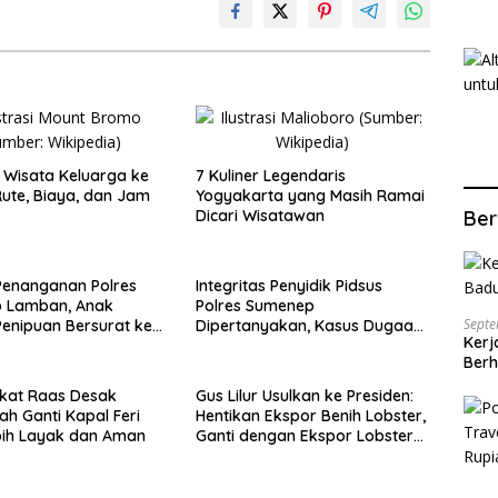
Wisata Keluarga ke
7 Kuliner Legendaris
ute, Biaya, dan Jam
Yogyakarta yang Masih Ramai
Dicari Wisatawan
Ber
Penanganan Polres
Integritas Penyidik Pidsus
 Lamban, Anak
Polres Sumenep
Septe
enipuan Bersurat ke
Dipertanyakan, Kasus Dugaan
Kerj
lri
Penipuan Oknum LSM Tak
Berh
Kunjung Ada Kepastian
kat Raas Desak
Gus Lilur Usulkan ke Presiden:
ah Ganti Kapal Feri
Hentikan Ekspor Benih Lobster,
bih Layak dan Aman
Ganti dengan Ekspor Lobster
50 Gram