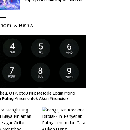
di VocaGame untuk Jelajah
Wilayah Baru
nomi & Bisnis
key, OTP, atau PIN: Metode Login Mana
 Paling Aman untuk Akun Finansial?