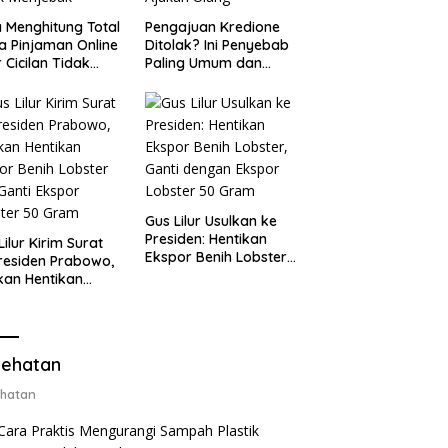
 Menghitung Total
Pengajuan Kredione
a Pinjaman Online
Ditolak? Ini Penyebab
 Cicilan Tidak
Paling Umum dan
jebak
Cara Ajukan Ulang
Gus Lilur Usulkan ke
Presiden: Hentikan
Lilur Kirim Surat
Ekspor Benih Lobster,
residen Prabowo,
Ganti dengan Ekspor
kan Hentikan
Lobster 50 Gram
or Benih Lobster
Ganti Ekspor
ter 50 Gram
ehatan
hatan