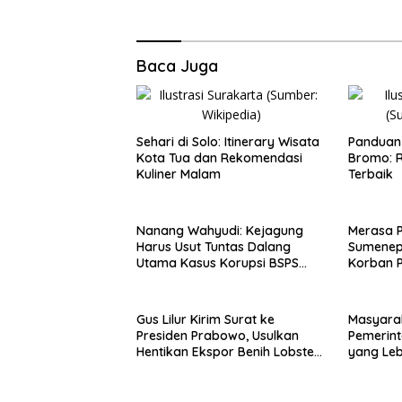
Baca Juga
Sehari di Solo: Itinerary Wisata
Panduan 
Kota Tua dan Rekomendasi
Bromo: R
Kuliner Malam
Terbaik
Nanang Wahyudi: Kejagung
Merasa 
Harus Usut Tuntas Dalang
Sumenep
Utama Kasus Korupsi BSPS
Korban P
Sumenep
Mabes Po
Gus Lilur Kirim Surat ke
Masyara
Presiden Prabowo, Usulkan
Pemerint
Hentikan Ekspor Benih Lobster
yang Le
dan Ganti Ekspor Lobster 50
Gram