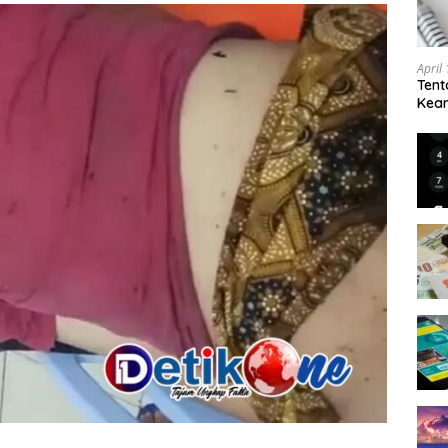
April
Tent
Keam
Kam