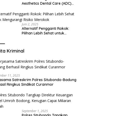
Aesthetics Dental Care (ADC)
Tangerang: Klinik Gigi Modern
yang Mengerti Kebutuhanmu
Juni 2, 2025
Alternatif Pengganti Rokok:
Pilihan Lebih Sehat untuk
Mengurangi Risiko Merokok
ita Kriminal
mber 11, 2025
asama Satreskrim Polres Situbondo-Badung
asil Ringkus Sindikat Curanmor
September 1, 2025
Polres Situbondo Tangkap