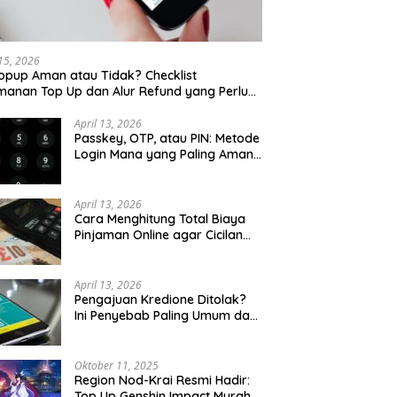
 15, 2026
opup Aman atau Tidak? Checklist
anan Top Up dan Alur Refund yang Perlu
u Cek
April 13, 2026
Passkey, OTP, atau PIN: Metode
Login Mana yang Paling Aman
untuk Akun Finansial?
April 13, 2026
Cara Menghitung Total Biaya
Pinjaman Online agar Cicilan
Tidak Menjebak
April 13, 2026
Pengajuan Kredione Ditolak?
Ini Penyebab Paling Umum dan
Cara Ajukan Ulang
Oktober 11, 2025
Region Nod-Krai Resmi Hadir:
Top Up Genshin Impact Murah