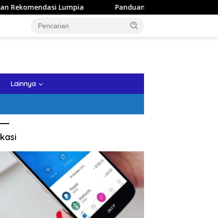
i Lumpia
Panduan Wisata Keluarga ke Kota Batu: Itinera
tutup
Lainnya
kasi