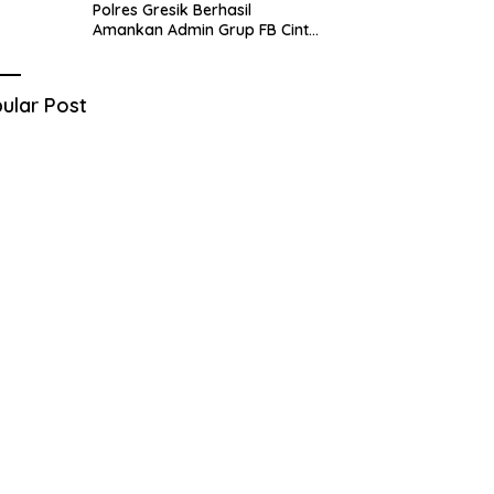
Polres Gresik Berhasil
Amankan Admin Grup FB Cinta
Sedarah di Denpasar Bali
ular Post