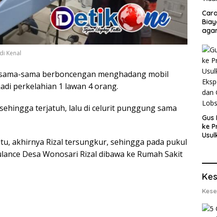
Cara
Biay
agar
Men
i Kenal
ng sama-sama berboncengan menghadang mobil
rjadi perkelahian 1 lawan 4 orang.
r sehingga terjatuh, lalu di celurit punggung sama
Gus 
ke P
Usul
tu, akhirnya Rizal tersungkur, sehingga pada pukul
Eksp
dan 
ance Desa Wonosari Rizal dibawa ke Rumah Sakit
Lobs
Kes
Kese