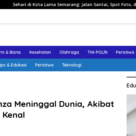
 Kota Lama Semarang: Jalan Santai, Spot Foto, dan Rekomendas
i & Bisnis
Kesehatan
Olahraga
TNI-POLRI
Peristiwa
ips & Edukasi
Peristiwa
Teknologi
Edu
za Meninggal Dunia, Akibat
 Kenal