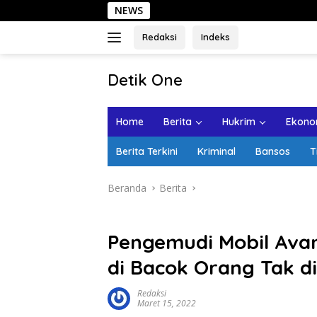
Langsung
NEWS
Sehari di
ke
konten
Redaksi
Indeks
tutup
Detik One
Tajam
Ungkap
Home
Berita
Hukrim
Ekonom
Fakta
Berita Terkini
Kriminal
Bansos
T
Beranda
Berita
Pengemudi Mobil Avan
di Bacok Orang Tak di
Redaksi
Maret 15, 2022