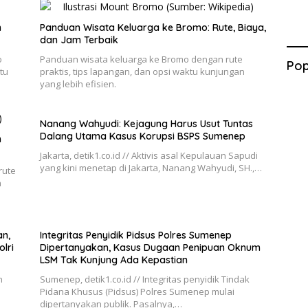
n
Panduan Wisata Keluarga ke Bromo: Rute, Biaya,
dan Jam Terbaik
o
Panduan wisata keluarga ke Bromo dengan rute
Pop
tu
praktis, tips lapangan, dan opsi waktu kunjungan
yang lebih efisien.
Nanang Wahyudi: Kejagung Harus Usut Tuntas
Dalang Utama Kasus Korupsi BSPS Sumenep
h
Jakarta, detik1.co.id // Aktivis asal Kepulauan Sapudi
yang kini menetap di Jakarta, Nanang Wahyudi, SH.,…
rute
n
n,
Integritas Penyidik Pidsus Polres Sumenep
lri
Dipertanyakan, Kasus Dugaan Penipuan Oknum
LSM Tak Kunjung Ada Kepastian
n
Sumenep, detik1.co.id // Integritas penyidik Tindak
Pidana Khusus (Pidsus) Polres Sumenep mulai
dipertanyakan publik. Pasalnya,…