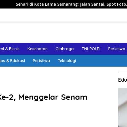
ta Lama Semarang: Jalan Santai, Spot Foto, dan Rekomendasi 
i & Bisnis
Kesehatan
Olahraga
TNI-POLRI
Peristiwa
ips & Edukasi
Peristiwa
Teknologi
Edu
e-2, Menggelar Senam