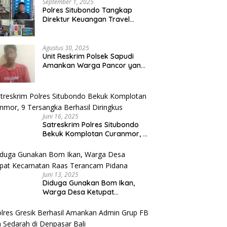
September 1, 2025
Polres Situbondo Tangkap
Direktur Keuangan Travel
Umroh Bodong, Kerugian
Capai Miliaran Rupiah
Agustus 30, 2025
Unit Reskrim Polsek Sapudi
Amankan Warga Pancor yang
Diduga Miliki Sabu
Juni 16, 2025
Satreskrim Polres Situbondo
Bekuk Komplotan Curanmor, 9
Tersangka Berhasil Diringkus
Juni 13, 2025
Diduga Gunakan Bom Ikan,
Warga Desa Ketupat
Kecamatan Raas Terancam
Pidana