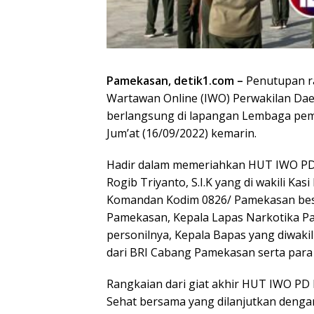
Pamekasan, detik1.com –
Penutupan ra
Wartawan Online (IWO) Perwakilan Da
berlangsung di lapangan Lembaga pem
Jum’at (16/09/2022) kemarin.
Hadir dalam memeriahkan HUT IWO PD
Rogib Triyanto, S.I.K yang di wakili K
Komandan Kodim 0826/ Pamekasan beser
Pamekasan, Kepala Lapas Narkotika Pa
personilnya, Kepala Bapas yang diwaki
dari BRI Cabang Pamekasan serta par
Rangkaian dari giat akhir HUT IWO P
Sehat bersama yang dilanjutkan deng