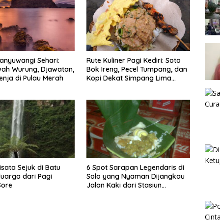
anyuwangi Sehari:
Rute Kuliner Pagi Kediri: Soto
wah Wurung, Djawatan,
Bok Ireng, Pecel Tumpang, dan
enja di Pulau Merah
Kopi Dekat Simpang Lima
Gumul
isata Sejuk di Batu
6 Spot Sarapan Legendaris di
luarga dari Pagi
Solo yang Nyaman Dijangkau
Sore
Jalan Kaki dari Stasiun
Balapan