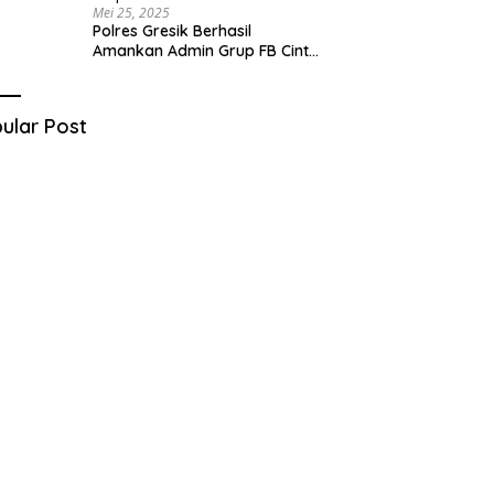
Mei 25, 2025
Polres Gresik Berhasil
Amankan Admin Grup FB Cinta
Sedarah di Denpasar Bali
ular Post