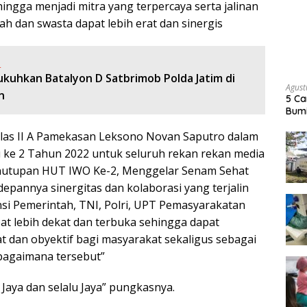
ngga menjadi mitra yang terpercaya serta jalinan
ah dan swasta dapat lebih erat dan sinergis
:
ukuhkan Batalyon D Satbrimob Polda Jatim di
Agust
n
5 Ca
Bumi
las II A Pamekasan Leksono Novan Saputro dalam
e 2 Tahun 2022 untuk seluruh rekan rekan media
nutupan HUT IWO Ke-2, Menggelar Senam Sehat
pannya sinergitas dan kolaborasi yang terjalin
nsi Pemerintah, TNI, Polri, UPT Pemasyarakatan
at lebih dekat dan terbuka sehingga dapat
 dan obyektif bagi masyarakat sekaligus sebagai
ebagaimana tersebut”
 Jaya dan selalu Jaya” pungkasnya.