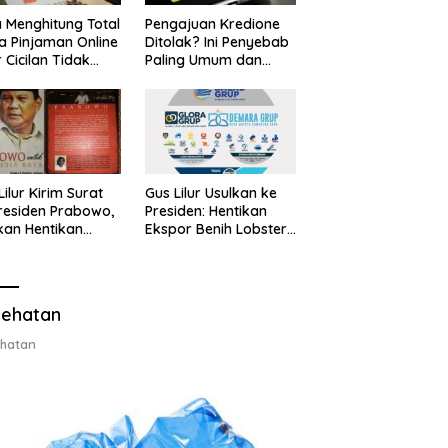
 Menghitung Total
Pengajuan Kredione
a Pinjaman Online
Ditolak? Ini Penyebab
 Cicilan Tidak
Paling Umum dan
jebak
Cara Ajukan Ulang
Lilur Kirim Surat
Gus Lilur Usulkan ke
residen Prabowo,
Presiden: Hentikan
kan Hentikan
Ekspor Benih Lobster,
or Benih Lobster
Ganti dengan Ekspor
Ganti Ekspor
Lobster 50 Gram
ter 50 Gram
ehatan
hatan