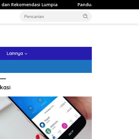
Lumpia
Panduan Wisata Keluarga ke Kota Batu: Itinerary
tutup
Lainnya
kasi