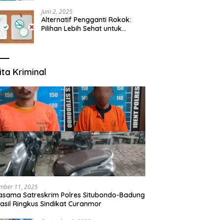
yang Mengerti Kebutuhanmu
Juni 2, 2025
Alternatif Pengganti Rokok:
Pilihan Lebih Sehat untuk
Mengurangi Risiko Merokok
ita Kriminal
mber 11, 2025
asama Satreskrim Polres Situbondo-Badung
asil Ringkus Sindikat Curanmor