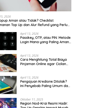
 15, 2026
opup Aman atau Tidak? Checklist
anan Top Up dan Alur Refund yang Perlu
u Cek
April 13, 2026
Passkey, OTP, atau PIN: Metode
Login Mana yang Paling Aman
untuk Akun Finansial?
April 13, 2026
Cara Menghitung Total Biaya
Pinjaman Online agar Cicilan
Tidak Menjebak
April 13, 2026
Pengajuan Kredione Ditolak?
Ini Penyebab Paling Umum dan
Cara Ajukan Ulang
Oktober 11, 2025
Region Nod-Krai Resmi Hadir:
Top Up Genshin Impact Murah