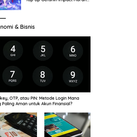
di VocaGame untuk Jelajah
Wilayah Baru
nomi & Bisnis
key, OTP, atau PIN: Metode Login Mana
 Paling Aman untuk Akun Finansial?