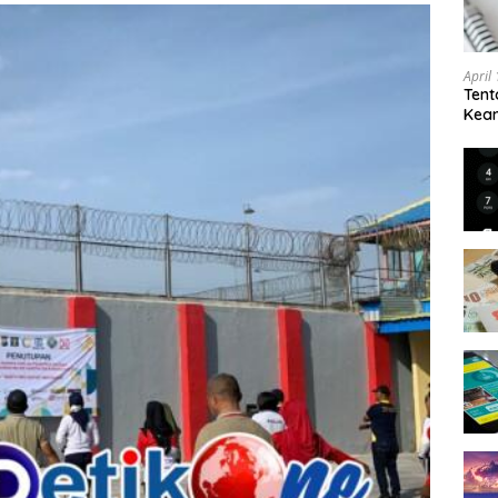
April
Tent
Keam
Kam