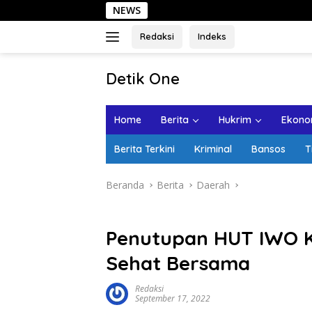
Langsung
NEWS
Sehari di Ko
ke
konten
Redaksi
Indeks
tutup
Detik One
Tajam
Ungkap
Home
Berita
Hukrim
Ekonom
Fakta
Berita Terkini
Kriminal
Bansos
T
Beranda
Berita
Daerah
Penutupan HUT IWO K
Sehat Bersama
Redaksi
September 17, 2022