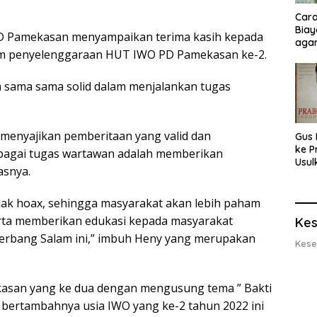
Cara
Biay
D Pamekasan menyampaikan terima kasih kepada
agar
lam penyelenggaraan HUT IWO PD Pamekasan ke-2.
Men
a sama sama solid dalam menjalankan tugas
 menyajikan pemberitaan yang valid dan
Gus 
ke P
ebagai tugas wartawan adalah memberikan
Usul
asnya.
Eksp
dan 
Lobs
dak hoax, sehingga masyarakat akan lebih paham
serta memberikan edukasi kepada masyarakat
Kes
rbang Salam ini,” imbuh Heny yang merupakan
Kese
ekasan yang ke dua dengan mengusung tema ” Bakti
bertambahnya usia IWO yang ke-2 tahun 2022 ini