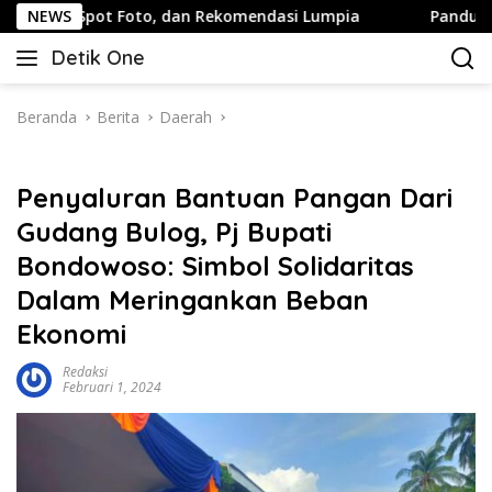
Langsung
ot Foto, dan Rekomendasi Lumpia
NEWS
Panduan Wisata Keluar
ke
Detik One
konten
Tajam
Ungkap
Fakta
Beranda
Berita
Daerah
Penyaluran Bantuan Pangan Dari
Gudang Bulog, Pj Bupati
Bondowoso: Simbol Solidaritas
Dalam Meringankan Beban
Ekonomi
Redaksi
Februari 1, 2024