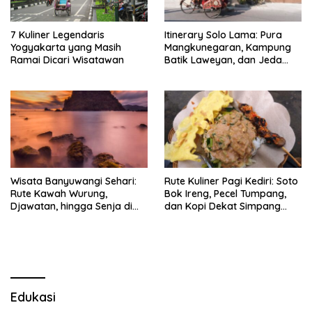
7 Kuliner Legendaris
Itinerary Solo Lama: Pura
Yogyakarta yang Masih
Mangkunegaran, Kampung
Ramai Dicari Wisatawan
Batik Laweyan, dan Jeda
Timlo-Selat Solo
Wisata Banyuwangi Sehari:
Rute Kuliner Pagi Kediri: Soto
Rute Kawah Wurung,
Bok Ireng, Pecel Tumpang,
Djawatan, hingga Senja di
dan Kopi Dekat Simpang
Pulau Merah
Lima Gumul
Edukasi