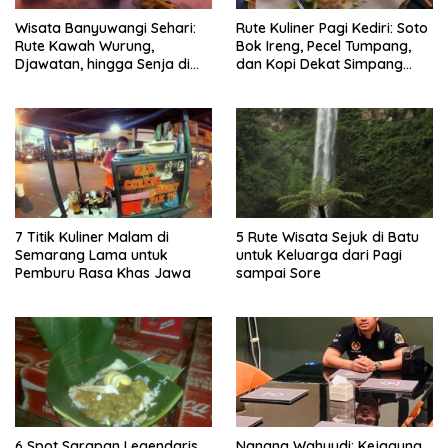
Wisata Banyuwangi Sehari:
Rute Kuliner Pagi Kediri: Soto
Rute Kawah Wurung,
Bok Ireng, Pecel Tumpang,
Djawatan, hingga Senja di
dan Kopi Dekat Simpang
Pulau Merah
Lima Gumul
7 Titik Kuliner Malam di
5 Rute Wisata Sejuk di Batu
Semarang Lama untuk
untuk Keluarga dari Pagi
Pemburu Rasa Khas Jawa
sampai Sore
6 Spot Sarapan Legendaris
Nanang Wahyudi: Kejagung