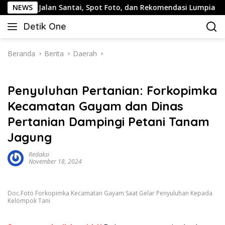
Langsung
: Jalan Santai, Spot Foto, dan Rekomendasi Lumpia
NEWS
Pa
ke
Detik One
konten
Tajam
Ungkap
Fakta
Beranda
Berita
Daerah
Penyuluhan Pertanian: Forkopimka
Kecamatan Gayam dan Dinas
Pertanian Dampingi Petani Tanam
Jagung
Redaksi
November 18, 2024
Doc.Foto Forkopimka Kecamatan Gayam Saat Gelar Penyuluhan Kepada
Kelompok Tani