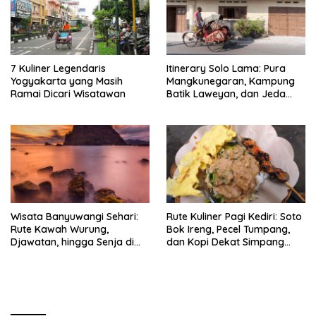
7 Kuliner Legendaris
Itinerary Solo Lama: Pura
Yogyakarta yang Masih
Mangkunegaran, Kampung
Ramai Dicari Wisatawan
Batik Laweyan, dan Jeda
Timlo-Selat Solo
Wisata Banyuwangi Sehari:
Rute Kuliner Pagi Kediri: Soto
Rute Kawah Wurung,
Bok Ireng, Pecel Tumpang,
Djawatan, hingga Senja di
dan Kopi Dekat Simpang
Pulau Merah
Lima Gumul