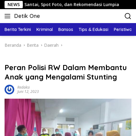
Langsung
ntai, Spot Foto, dan Rekomendasi Lumpia
NEWS
Panduan Wisat
ke
Detik One
konten
Tajam
Ungkap
Berita Terkini
Kriminal
Bansos
Tips & Edukasi
Peristiwa
Fakta
Beranda
Berita
Daerah
Peran Polisi RW Dalam Membantu
Anak yang Mengalami Stunting
Redaksi
Juni 12, 2023