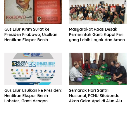
Gus Lilur Kirim Surat ke
Masyarakat Raas Desak
Presiden Prabowo, Usulkan
Pemerintah Ganti Kapal Feri
Hentikan Ekspor Benih
yang Lebih Layak dan Aman
Lobster dan Ganti Ekspor
Lobster 50 Gram
Gus Lilur Usulkan ke Presiden:
Semarak Hari Santri
Hentikan Ekspor Benih
Nasional, PCNU Situbondo
Lobster, Ganti dengan
Akan Gelar Apel di Alun-Alun
Ekspor Lobster 50 Gram
Besuki