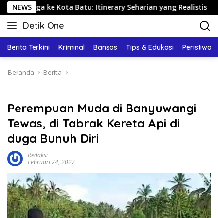
Langsung
 Kota Batu: Itinerary Seharian yang Realistis
NEWS
Rute Sa
ke
Detik One
konten
Tajam
Ungkap
Berita Terkini
Kriminal
Bansos
Tips & Edukasi
Peristiwa
Fakta
Beranda
Berita
Perempuan Muda di Banyuwangi
Tewas, di Tabrak Kereta Api di
duga Bunuh Diri
Redaksi
Februari 24, 2022