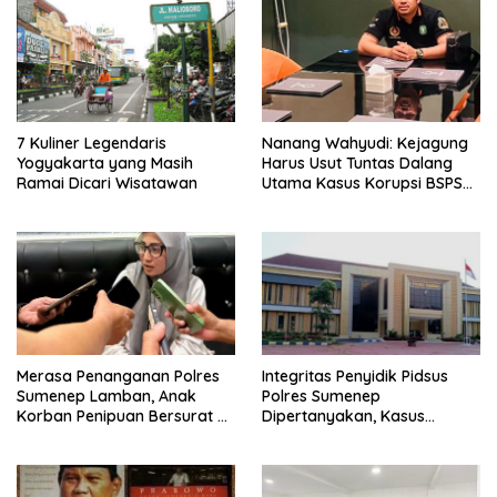
7 Kuliner Legendaris
Nanang Wahyudi: Kejagung
Yogyakarta yang Masih
Harus Usut Tuntas Dalang
Ramai Dicari Wisatawan
Utama Kasus Korupsi BSPS
Sumenep
Merasa Penanganan Polres
Integritas Penyidik Pidsus
Sumenep Lamban, Anak
Polres Sumenep
Korban Penipuan Bersurat ke
Dipertanyakan, Kasus
Mabes Polri
Dugaan Penipuan Oknum
LSM Tak Kunjung Ada
Kepastian