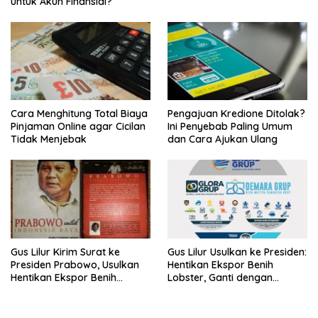
untuk Akun Finansial?
Cara Menghitung Total Biaya
Pengajuan Kredione Ditolak?
Pinjaman Online agar Cicilan
Ini Penyebab Paling Umum
Tidak Menjebak
dan Cara Ajukan Ulang
Gus Lilur Kirim Surat ke
Gus Lilur Usulkan ke Presiden:
Presiden Prabowo, Usulkan
Hentikan Ekspor Benih
Hentikan Ekspor Benih
Lobster, Ganti dengan
Lobster dan Ganti Ekspor
Ekspor Lobster 50 Gram
Lobster 50 Gram