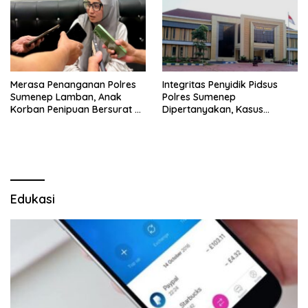
Merasa Penanganan Polres
Integritas Penyidik Pidsus
Sumenep Lamban, Anak
Polres Sumenep
Korban Penipuan Bersurat ke
Dipertanyakan, Kasus
Mabes Polri
Dugaan Penipuan Oknum
LSM Tak Kunjung Ada
Kepastian
Edukasi