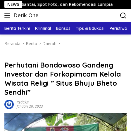
Langsung
 Santai, Spot Foto, dan Rekomendasi Lumpia
NEWS
Panduan Wi
ke
Detik One
konten
Tajam
Ungkap
Berita Terkini
Kriminal
Bansos
Tips & Edukasi
Peristiwa
Fakta
Beranda
Berita
Daerah
Perhutani Bondowoso Gandeng
Investor dan Forkopimcam Kelola
Wisata Religi ” Situs Bhuju Bheto
Sendhi”
Redaksi
Januari 20, 2023