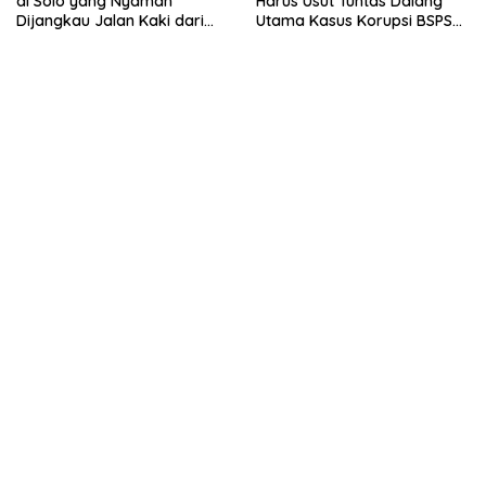
di Solo yang Nyaman
Harus Usut Tuntas Dalang
Dijangkau Jalan Kaki dari
Utama Kasus Korupsi BSPS
Stasiun Balapan
Sumenep