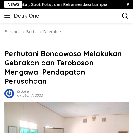
Langsung
, Spot Foto, dan Rekomendasi Lumpia
NEWS
Panduan Wisata Ke
ke
Detik One
konten
Tajam
Ungkap
Fakta
Beranda
Berita
Daerah
Perhutani Bondowoso Melakukan
Gebrakan dan Teroboson
Mengawal Pendapatan
Perusahaan
Redaksi
Oktober 7, 2022