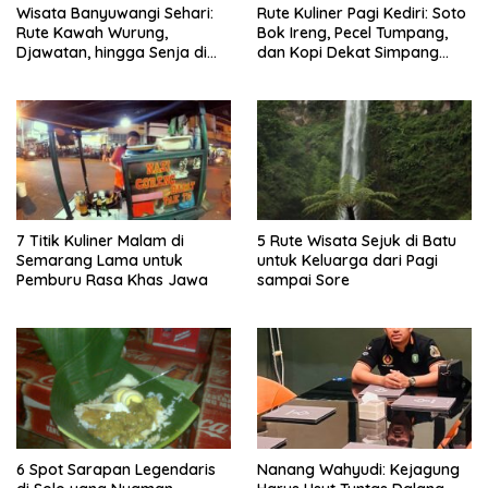
Wisata Banyuwangi Sehari:
Rute Kuliner Pagi Kediri: Soto
Rute Kawah Wurung,
Bok Ireng, Pecel Tumpang,
Djawatan, hingga Senja di
dan Kopi Dekat Simpang
Pulau Merah
Lima Gumul
7 Titik Kuliner Malam di
5 Rute Wisata Sejuk di Batu
Semarang Lama untuk
untuk Keluarga dari Pagi
Pemburu Rasa Khas Jawa
sampai Sore
6 Spot Sarapan Legendaris
Nanang Wahyudi: Kejagung