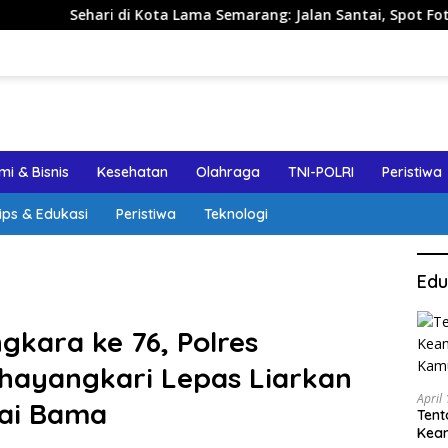
i Kota Lama Semarang: Jalan Santai, Spot Foto, dan Rekomenda
i & Bisnis
Kesehatan
Olahraga
TNI-POLRI
Peristiwa
ips & Edukasi
Peristiwa
Teknologi
Edu
gkara ke 76, Polres
hayangkari Lepas Liarkan
April
tai Bama
Tent
Keam