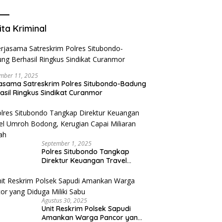
Mengurangi Risiko Merokok
ita Kriminal
mber 11, 2025
asama Satreskrim Polres Situbondo-Badung
asil Ringkus Sindikat Curanmor
September 1, 2025
Polres Situbondo Tangkap
Direktur Keuangan Travel
Umroh Bodong, Kerugian
Capai Miliaran Rupiah
Agustus 30, 2025
Unit Reskrim Polsek Sapudi
Amankan Warga Pancor yang