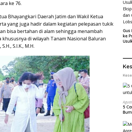
ara ke 76.
tua Bhayangkari Daerah Jatim dan Wakil Ketua
ta yang juga hadir dalam kegiatan pelepasan tukik
i dan bisa bertahan di alam sehingga menambah
Gus 
ke P
 khususnya di wilayah Tanam Nasional Baluran
Usul
.H., S.I.K., M.H.
Eksp
dan 
Lobs
Kes
Kese
Agust
5 Ca
Bumi