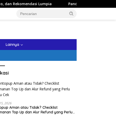
si Lumpia
Panduan Wisata Keluarga ke Kota Batu: Itiner
tutup
Lainnya
kasi
 15, 2026
opup Aman atau Tidak? Checklist
anan Top Up dan Alur Refund yang Perlu