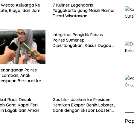
Wisata Keluarga ke
7 Kuliner Legendaris
ute, Biaya, dan Jam
Yogyakarta yang Masih Ramai
Dicari Wisatawan
Integritas Penyidik Pidsus
Polres Sumenep
Dipertanyakan, Kasus Dugaan
Penipuan Oknum LSM Tak
Kunjung Ada Kepastian
Penanganan Polres
 Lamban, Anak
enipuan Bersurat ke
lri
kat Raas Desak
Gus Lilur Usulkan ke Presiden:
ah Ganti Kapal Feri
Hentikan Ekspor Benih Lobster,
bih Layak dan Aman
Ganti dengan Ekspor Lobster
50 Gram
Pop