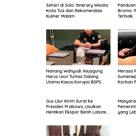
Sehari di Solo: Itinerary Wisata
Panduan 
Kota Tua dan Rekomendasi
Bromo: R
Kuliner Malam
Terbaik
Nanang Wahyudi: Kejagung
Merasa 
Harus Usut Tuntas Dalang
Sumenep
Utama Kasus Korupsi BSPS
Korban P
Sumenep
Mabes Po
Gus Lilur Kirim Surat ke
Masyara
Presiden Prabowo, Usulkan
Pemerint
Hentikan Ekspor Benih Lobster
yang Le
dan Ganti Ekspor Lobster 50
Gram