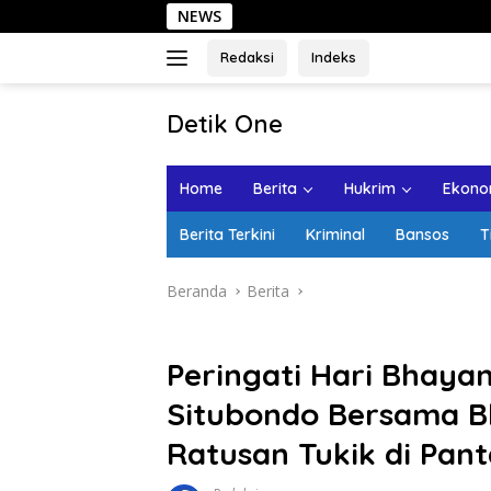
Langsung
NEWS
Sehari d
ke
konten
Redaksi
Indeks
tutup
Detik One
Tajam
Ungkap
Home
Berita
Hukrim
Ekonom
Fakta
Berita Terkini
Kriminal
Bansos
T
Beranda
Berita
Peringati Hari Bhayan
Situbondo Bersama B
Ratusan Tukik di Pan