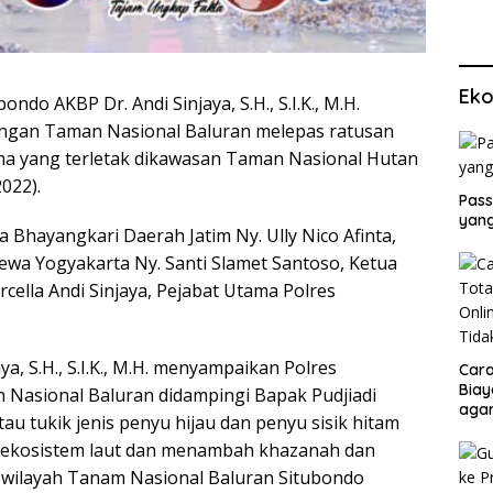
Eko
ondo AKBP Dr. Andi Sinjaya, S.H., S.I.K., M.H.
ngan Taman Nasional Baluran melepas ratusan
Bama yang terletak dikawasan Taman Nasional Hutan
022).
Pass
yang
a Bhayangkari Daerah Jatim Ny. Ully Nico Afinta,
ewa Yogyakarta Ny. Santi Slamet Santoso, Ketua
ella Andi Sinjaya, Pejabat Utama Polres
a, S.H., S.I.K., M.H. menyampaikan Polres
Cara
Biay
Nasional Baluran didampingi Bapak Pudjiadi
agar
au tukik jenis penyu hijau dan penyu sisik hitam
Men
n ekosistem laut dan menambah khazanah dan
 wilayah Tanam Nasional Baluran Situbondo