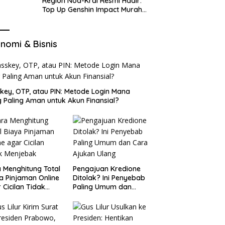
Region Nod-Krai Resmi Hadir:
Top Up Genshin Impact Murah
di VocaGame untuk Jelajah
Wilayah Baru
nomi & Bisnis
key, OTP, atau PIN: Metode Login Mana
 Paling Aman untuk Akun Finansial?
 Menghitung Total
Pengajuan Kredione
a Pinjaman Online
Ditolak? Ini Penyebab
 Cicilan Tidak
Paling Umum dan
jebak
Cara Ajukan Ulang