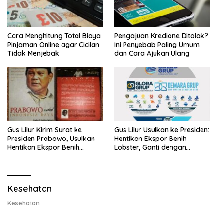
Cara Menghitung Total Biaya
Pengajuan Kredione Ditolak?
Pinjaman Online agar Cicilan
Ini Penyebab Paling Umum
Tidak Menjebak
dan Cara Ajukan Ulang
Gus Lilur Kirim Surat ke
Gus Lilur Usulkan ke Presiden:
Presiden Prabowo, Usulkan
Hentikan Ekspor Benih
Hentikan Ekspor Benih
Lobster, Ganti dengan
Lobster dan Ganti Ekspor
Ekspor Lobster 50 Gram
Lobster 50 Gram
Kesehatan
Kesehatan