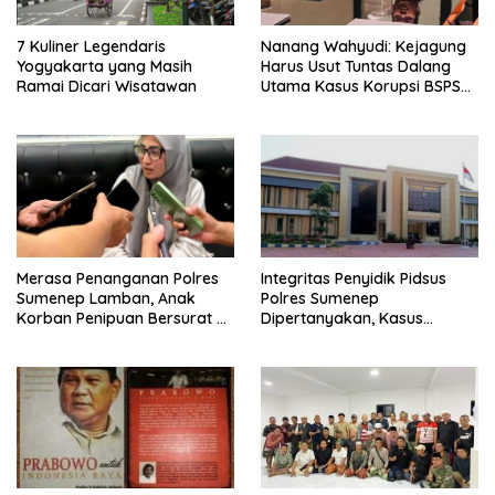
7 Kuliner Legendaris
Nanang Wahyudi: Kejagung
Yogyakarta yang Masih
Harus Usut Tuntas Dalang
Ramai Dicari Wisatawan
Utama Kasus Korupsi BSPS
Sumenep
Merasa Penanganan Polres
Integritas Penyidik Pidsus
Sumenep Lamban, Anak
Polres Sumenep
Korban Penipuan Bersurat ke
Dipertanyakan, Kasus
Mabes Polri
Dugaan Penipuan Oknum
LSM Tak Kunjung Ada
Kepastian