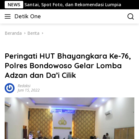
Langsung
tai, Spot Foto, dan Rekomendasi Lumpia
NEWS
Panduan Wisat
ke
Detik One
konten
Tajam
Ungkap
Fakta
Beranda
Berita
Peringati HUT Bhayangkara Ke-76,
Polres Bondowoso Gelar Lomba
Adzan dan Da’i Cilik
Redaksi
Juni 15, 2022