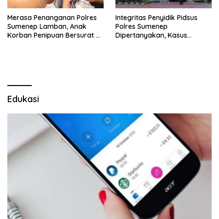
Merasa Penanganan Polres
Integritas Penyidik Pidsus
Sumenep Lamban, Anak
Polres Sumenep
Korban Penipuan Bersurat ke
Dipertanyakan, Kasus
Mabes Polri
Dugaan Penipuan Oknum
LSM Tak Kunjung Ada
Kepastian
Edukasi