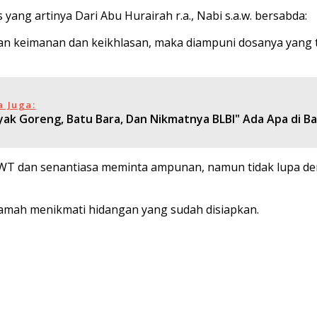
ng artinya Dari Abu Hurairah r.a., Nabi s.a.w. bersabda:
eimanan dan keikhlasan, maka diampuni dosanya yang telah
a Juga:
yak Goreng, Batu Bara, Dan Nikmatnya BLBI" Ada Apa di Ba
SWT dan senantiasa meminta ampunan, namun tidak lupa d
 tamah menikmati hidangan yang sudah disiapkan.