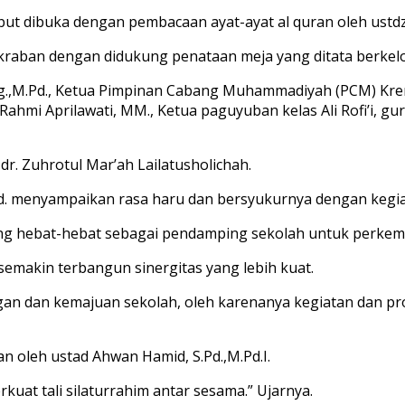
but dibuka dengan pembacaan ayat-ayat al quran oleh ustdz
raban dengan didukung penataan meja yang ditata berkel
Ag.,M.Pd., Ketua Pimpinan Cabang Muhammadiyah (PCM) Kre
Rahmi Aprilawati, MM., Ketua paguyuban kelas Ali Rofi’i, g
r. Zuhrotul Mar’ah Lailatusholichah.
. menyampaikan rasa haru dan bersyukurnya dengan kegiat
yang hebat-hebat sebagai pendamping sekolah untuk perke
semakin terbangun sinergitas yang lebih kuat.
n dan kemajuan sekolah, oleh karenanya kegiatan dan prog
 oleh ustad Ahwan Hamid, S.Pd.,M.Pd.I.
kuat tali silaturrahim antar sesama.” Ujarnya.