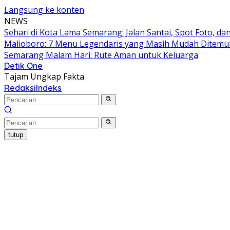
Langsung ke konten
NEWS
Sehari di Kota Lama Semarang: Jalan Santai, Spot Foto, 
Malioboro: 7 Menu Legendaris yang Masih Mudah Ditem
Semarang Malam Hari: Rute Aman untuk Keluarga
Detik One
Tajam Ungkap Fakta
Redaksi
Indeks
tutup