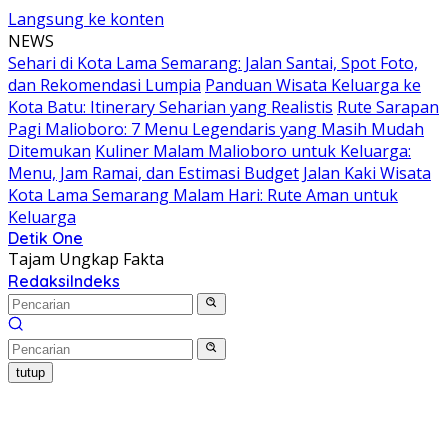
Langsung ke konten
NEWS
Sehari di Kota Lama Semarang: Jalan Santai, Spot Foto,
dan Rekomendasi Lumpia
Panduan Wisata Keluarga ke
Kota Batu: Itinerary Seharian yang Realistis
Rute Sarapan
Pagi Malioboro: 7 Menu Legendaris yang Masih Mudah
Ditemukan
Kuliner Malam Malioboro untuk Keluarga:
Menu, Jam Ramai, dan Estimasi Budget
Jalan Kaki Wisata
Kota Lama Semarang Malam Hari: Rute Aman untuk
Keluarga
Detik One
Tajam Ungkap Fakta
Redaksi
Indeks
tutup