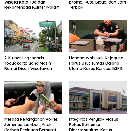
Wisata Kota Tua dan
Bromo: Rute, Biaya, dan Jam
Rekomendasi Kuliner Malam
Terbaik
7 Kuliner Legendaris
Nanang Wahyudi: Kejagung
Yogyakarta yang Masih
Harus Usut Tuntas Dalang
Ramai Dicari Wisatawan
Utama Kasus Korupsi BSPS
Sumenep
Merasa Penanganan Polres
Integritas Penyidik Pidsus
Sumenep Lamban, Anak
Polres Sumenep
Korban Penipuan Bersurat ke
Dipertanyakan, Kasus