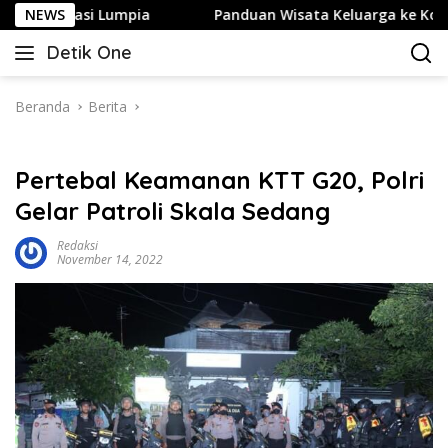
Langsung
i Lumpia
NEWS
Panduan Wisata Keluarga ke Kota Batu: Itinera
ke
Detik One
konten
Tajam
Ungkap
Fakta
Beranda
Berita
Pertebal Keamanan KTT G20, Polri
Gelar Patroli Skala Sedang
Redaksi
November 14, 2022