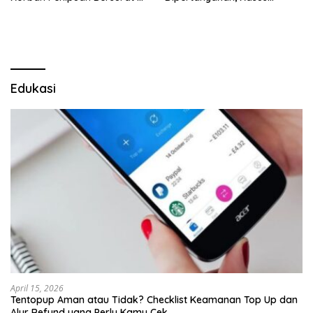
Mabes Polri
Dugaan Penipuan Oknum
LSM Tak Kunjung Ada
Kepastian
Edukasi
April 15, 2026
Tentopup Aman atau Tidak? Checklist Keamanan Top Up dan
Alur Refund yang Perlu Kamu Cek