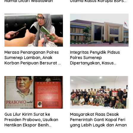
Ramai Dicari Wisatawan
Utama Kasus Korupsi BSPS
Sumenep
Merasa Penanganan Polres
Integritas Penyidik Pidsus
Sumenep Lamban, Anak
Polres Sumenep
Korban Penipuan Bersurat ke
Dipertanyakan, Kasus
Mabes Polri
Dugaan Penipuan Oknum
LSM Tak Kunjung Ada
Kepastian
Gus Lilur Kirim Surat ke
Masyarakat Raas Desak
Presiden Prabowo, Usulkan
Pemerintah Ganti Kapal Feri
Hentikan Ekspor Benih
yang Lebih Layak dan Aman
Lobster dan Ganti Ekspor