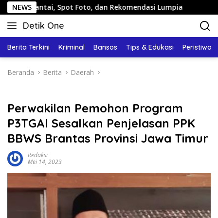
Langsung
i, Spot Foto, dan Rekomendasi Lumpia
NEWS
Panduan Wisata K
ke
Detik One
konten
Tajam
Ungkap
Berita Terkini
Kriminal
Bansos
Tips & Edukasi
Peristiwa
Fakta
Beranda
Berita
Daerah
Perwakilan Pemohon Program
P3TGAI Sesalkan Penjelasan PPK
BBWS Brantas Provinsi Jawa Timur
Redaksi
Mei 14, 2023