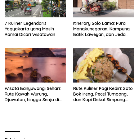
7 Kuliner Legendaris
Itinerary Solo Lama: Pura
Yogyakarta yang Masih
Mangkunegaran, Kampung
Ramai Dicari Wisatawan
Batik Laweyan, dan Jeda
Timlo-Selat Solo
Wisata Banyuwangi Sehari:
Rute Kuliner Pagi Kediri: Soto
Rute Kawah Wurung,
Bok Ireng, Pecel Tumpang,
Djawatan, hingga Senja di
dan Kopi Dekat Simpang
Pulau Merah
Lima Gumul