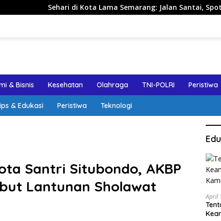
i di Kota Lama Semarang: Jalan Santai, Spot Foto, dan Rekome
i & Bisnis
Kesehatan
Olahraga
TNI-POLRI
Peristiwa
ips & Edukasi
Peristiwa
Teknologi
Edu
Kota Santri Situbondo, AKBP
but Lantunan Sholawat
April
Tent
Keam