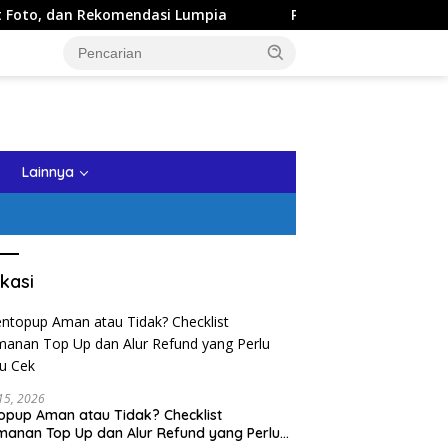
ndasi Lumpia
Panduan Wisata Keluarga ke Kota Batu: Iti
tutup
Lainnya
kasi
 15, 2026
opup Aman atau Tidak? Checklist
anan Top Up dan Alur Refund yang Perlu