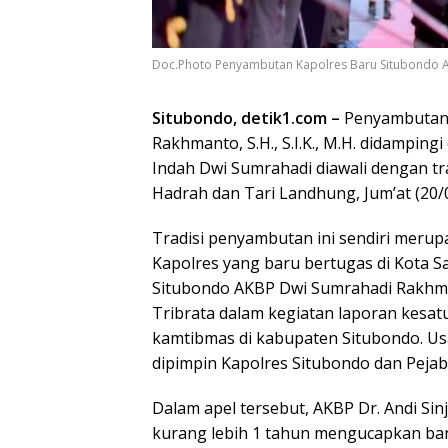
Doc.Photo Penyambutan Kapolres Baru Situbondo A
Situbondo, detik1.com –
Penyambutan 
Rakhmanto, S.H., S.I.K., M.H. didampin
Indah Dwi Sumrahadi diawali dengan tra
Hadrah dan Tari Landhung, Jum’at (20/
Tradisi penyambutan ini sendiri meru
Kapolres yang baru bertugas di Kota S
Situbondo AKBP Dwi Sumrahadi Rakhma
Tribrata dalam kegiatan laporan kesat
kamtibmas di kabupaten Situbondo. Usa
dipimpin Kapolres Situbondo dan Pejab
Dalam apel tersebut, AKBP Dr. Andi Si
kurang lebih 1 tahun mengucapkan ban