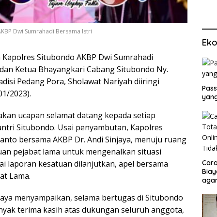
KBP Dwi Sumrahadi Bersama Istri
Eko
Kapolres Situbondo AKBP Dwi Sumrahadi
gi dan Ketua Bhayangkari Cabang Situbondo Ny.
disi Pedang Pora, Sholawat Nariyah diiringi
Pass
01/2023).
yang
pakan ucapan selamat datang kepada setiap
antri Situbondo. Usai penyambutan, Kapolres
nto bersama AKBP Dr. Andi Sinjaya, menuju ruang
uan pejabat lama untuk mengenalkan situasi
Cara
i laporan kesatuan dilanjutkan, apel bersama
Biay
at Lama.
agar
Men
njaya menyampaikan, selama bertugas di Situbondo
yak terima kasih atas dukungan seluruh anggota,