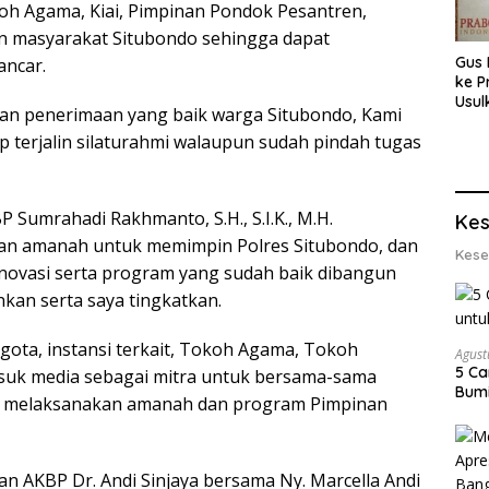
h Agama, Kiai, Pimpinan Pondok Pesantren,
men masyarakat Situbondo sehingga dapat
Gus 
ancar.
ke P
Usul
an penerimaan yang baik warga Situbondo, Kami
Eksp
terjalin silaturahmi walaupun sudah pindah tugas
dan 
Lobs
 Sumrahadi Rakhmanto, S.H., S.I.K., M.H.
Kes
an amanah untuk memimpin Polres Situbondo, dan
Kese
inovasi serta program yang sudah baik dibangun
nkan serta saya tingkatkan.
ota, instansi terkait, Tokoh Agama, Tokoh
Agust
5 Ca
suk media sebagai mitra untuk bersama-sama
Bumi
a melaksanakan amanah dan program Pimpinan
an AKBP Dr. Andi Sinjaya bersama Ny. Marcella Andi