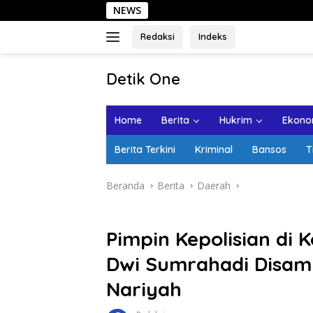
Langsung
NEWS
Sehar
ke
konten
Redaksi
Indeks
tutup
Detik One
Tajam
Ungkap
Home
Berita
Hukrim
Ekonom
Fakta
Berita Terkini
Kriminal
Bansos
T
Beranda
Berita
Daerah
Pimpin Kepolisian di 
Dwi Sumrahadi Disam
Nariyah