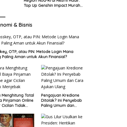
Region Nod-Krai Resmi Hadir:
Top Up Genshin Impact Murah
di VocaGame untuk Jelajah
Wilayah Baru
nomi & Bisnis
key, OTP, atau PIN: Metode Login Mana
 Paling Aman untuk Akun Finansial?
 Menghitung Total
Pengajuan Kredione
a Pinjaman Online
Ditolak? Ini Penyebab
 Cicilan Tidak
Paling Umum dan
jebak
Cara Ajukan Ulang