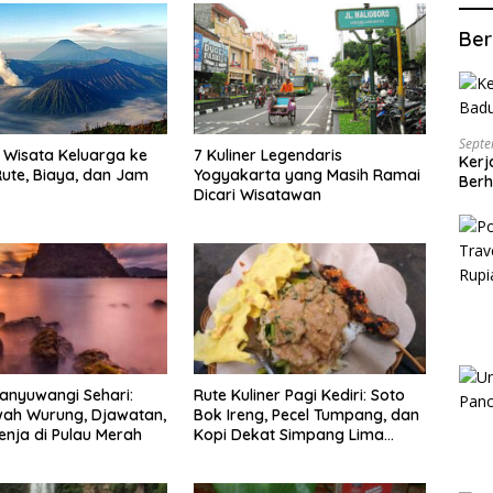
Ber
Septe
7 Kuliner Legendaris
Wisata Keluarga ke
Kerj
Yogyakarta yang Masih Ramai
ute, Biaya, dan Jam
Berh
Dicari Wisatawan
anyuwangi Sehari:
Rute Kuliner Pagi Kediri: Soto
wah Wurung, Djawatan,
Bok Ireng, Pecel Tumpang, dan
enja di Pulau Merah
Kopi Dekat Simpang Lima
Gumul