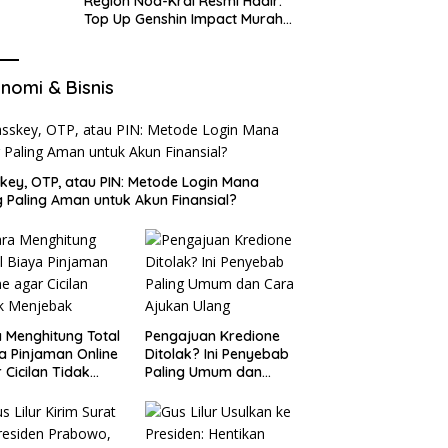
Region Nod-Krai Resmi Hadir:
Top Up Genshin Impact Murah
di VocaGame untuk Jelajah
Wilayah Baru
nomi & Bisnis
key, OTP, atau PIN: Metode Login Mana
 Paling Aman untuk Akun Finansial?
 Menghitung Total
Pengajuan Kredione
a Pinjaman Online
Ditolak? Ini Penyebab
 Cicilan Tidak
Paling Umum dan
jebak
Cara Ajukan Ulang