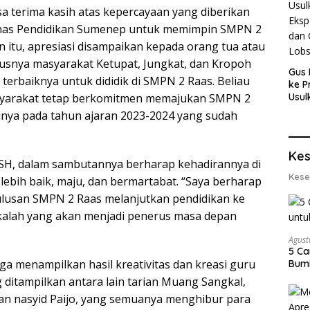
a terima kasih atas kepercayaan yang diberikan
inas Pendidikan Sumenep untuk memimpin SMPN 2
n itu, apresiasi disampaikan kepada orang tua atau
susnya masyarakat Ketupat, Jungkat, dan Kropoh
Gus 
terbaiknya untuk dididik di SMPN 2 Raas. Beliau
ke P
syarakat tetap berkomitmen memajukan SMPN 2
Usul
Eksp
nya pada tahun ajaran 2023-2024 yang sudah
dan 
Lobs
Kes
, SH, dalam sambutannya berharap kehadirannya di
Kese
bih baik, maju, dan bermartabat. “Saya berharap
ulusan SMPN 2 Raas melanjutkan pendidikan ke
ekalah yang akan menjadi penerus masa depan
Agust
5 Ca
ga menampilkan hasil kreativitas dan kreasi guru
Bumi
 ditampilkan antara lain tarian Muang Sangkal,
dan nasyid Paijo, yang semuanya menghibur para