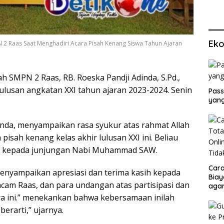
Eko
2 Raas Saat Menghadiri Acara Pisah Kenang Siswa Tahun Ajaran
h SMPN 2 Raas, RB. Roeska Pandji Adinda, S.Pd.,
ulusan angkatan XXI tahun ajaran 2023-2024. Senin
Pass
yang
nda, menyampaikan rasa syukur atas rahmat Allah
isah kenang kelas akhir lulusan XXI ini. Beliau
m kepada junjungan Nabi Muhammad SAW.
Cara
nyampaikan apresiasi dan terima kasih kepada
Biay
cam Raas, dan para undangan atas partisipasi dan
agar
Men
 ini.” menekankan bahwa kebersamaan inilah
erarti,” ujarnya.