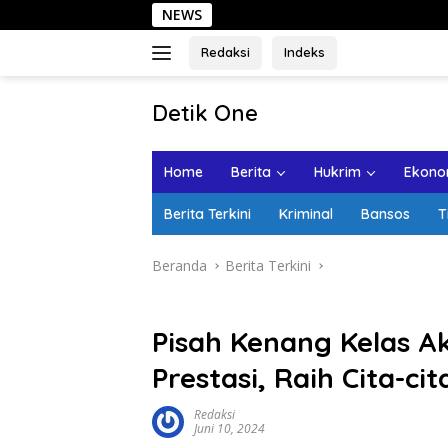
Langsung
NEWS
Sehari
ke
konten
Redaksi
Indeks
tutup
Detik One
Tajam
Ungkap
Home
Berita
Hukrim
Ekonom
Fakta
Berita Terkini
Kriminal
Bansos
T
Beranda
Berita Terkini
Pisah Kenang Kelas Ak
Prestasi, Raih Cita-cit
Redaksi
Juni 10, 2024