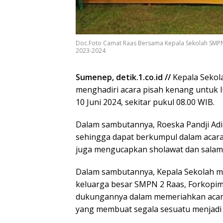
Doc.Foto Camat Raas Bersama Kepala Sekolah SMPN 
2023-2024
Sumenep, detik.1.co.id //
Kepala Sekola
menghadiri acara pisah kenang untuk l
10 Juni 2024, sekitar pukul 08.00 WIB.
Dalam sambutannya, Roeska Pandji Adi
sehingga dapat berkumpul dalam acara p
juga mengucapkan sholawat dan sala
Dalam sambutannya, Kepala Sekolah me
keluarga besar SMPN 2 Raas, Forkopim
dukungannya dalam memeriahkan acara
yang membuat segala sesuatu menjadi b