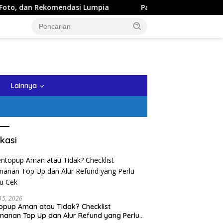
dasi Lumpia
Panduan Wisata Keluarga ke Kota Batu: Iti
tutup
Lainnya
kasi
 15, 2026
opup Aman atau Tidak? Checklist
anan Top Up dan Alur Refund yang Perlu