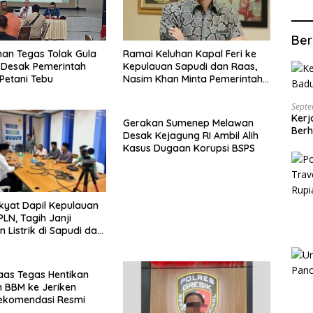
Ber
an Tegas Tolak Gula
Ramai Keluhan Kapal Feri ke
, Desak Pemerintah
Kepulauan Sapudi dan Raas,
 Petani Tebu
Nasim Khan Minta Pemerintah
Segera Bertindak
Septe
Kerj
Gerakan Sumenep Melawan
Berh
Desak Kejagung RI Ambil Alih
Kasus Dugaan Korupsi BSPS
kyat Dapil Kepulauan
PLN, Tagih Janji
 Listrik di Sapudi dan
aas Tegas Hentikan
n BBM ke Jeriken
ekomendasi Resmi