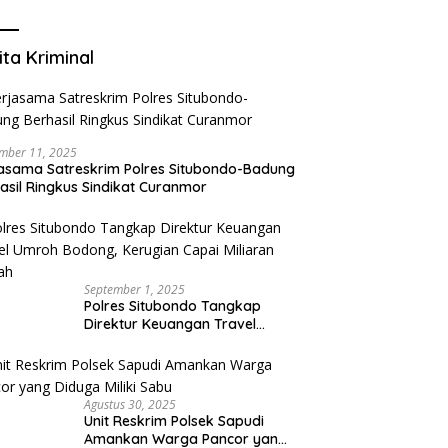
Mengurangi Risiko Merokok
ita Kriminal
mber 11, 2025
asama Satreskrim Polres Situbondo-Badung
asil Ringkus Sindikat Curanmor
September 1, 2025
Polres Situbondo Tangkap
Direktur Keuangan Travel
Umroh Bodong, Kerugian
Capai Miliaran Rupiah
Agustus 30, 2025
Unit Reskrim Polsek Sapudi
Amankan Warga Pancor yang