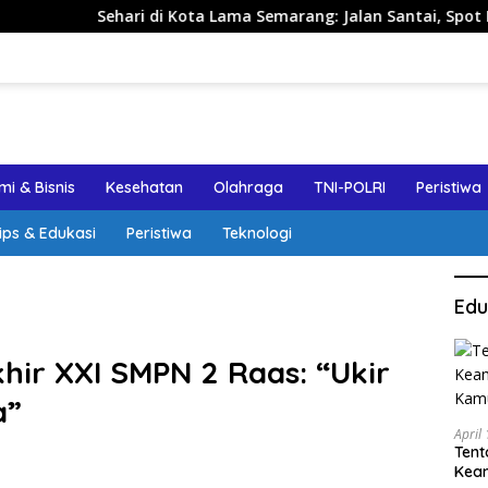
 di Kota Lama Semarang: Jalan Santai, Spot Foto, dan Rekomen
i & Bisnis
Kesehatan
Olahraga
TNI-POLRI
Peristiwa
ips & Edukasi
Peristiwa
Teknologi
Edu
hir XXI SMPN 2 Raas: “Ukir
a”
April
Tent
Keam