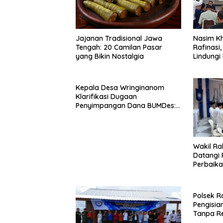
Jajanan Tradisional Jawa
Nasim Kh
Tengah: 20 Camilan Pasar
Rafinasi
yang Bikin Nostalgia
Lindungi
Kepala Desa Wringinanom
Klarifikasi Dugaan
Penyimpangan Dana BUMDes:
“Tidak Benar!”
Wakil Ra
Datangi 
Perbaikan
Raas
Polsek R
Pengisia
Tanpa R