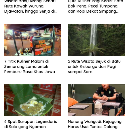
Wisata Banyuwangi Sehari:
Rute Kuliner Pagi Kediri: Soto
Rute Kawah Wurung,
Bok Ireng, Pecel Tumpang,
Djawatan, hingga Senja di
dan Kopi Dekat Simpang
Pulau Merah
Lima Gumul
7 Titik Kuliner Malam di
5 Rute Wisata Sejuk di Batu
Semarang Lama untuk
untuk Keluarga dari Pagi
Pemburu Rasa Khas Jawa
sampai Sore
6 Spot Sarapan Legendaris
Nanang Wahyudi: Kejagung
di Solo yang Nyaman
Harus Usut Tuntas Dalang