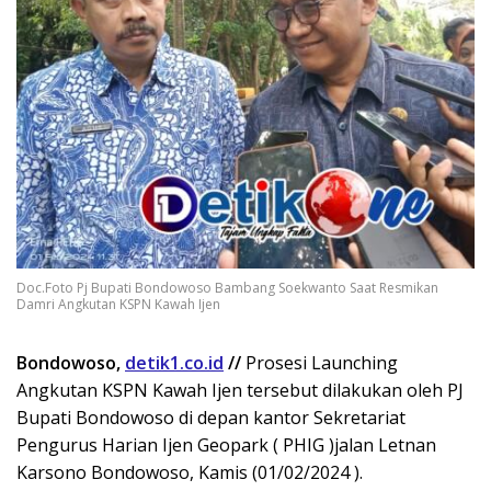
Doc.Foto Pj Bupati Bondowoso Bambang Soekwanto Saat Resmikan
Damri Angkutan KSPN Kawah Ijen
Bondowoso,
detik1.co.id
//
Prosesi Launching
Angkutan KSPN Kawah Ijen tersebut dilakukan oleh PJ
Bupati Bondowoso di depan kantor Sekretariat
Pengurus Harian Ijen Geopark ( PHIG )jalan Letnan
Karsono Bondowoso, Kamis (01/02/2024 ).