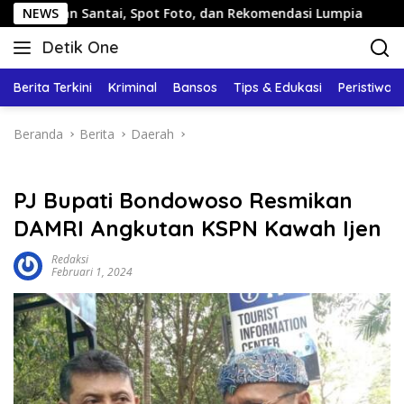
Langsung
Santai, Spot Foto, dan Rekomendasi Lumpia
NEWS
Panduan Wis
ke
Detik One
konten
Tajam
Ungkap
Berita Terkini
Kriminal
Bansos
Tips & Edukasi
Peristiwa
Fakta
Beranda
Berita
Daerah
PJ Bupati Bondowoso Resmikan
DAMRI Angkutan KSPN Kawah Ijen
Redaksi
Februari 1, 2024