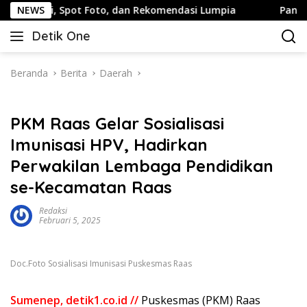
Langsung
ntai, Spot Foto, dan Rekomendasi Lumpia
NEWS
Panduan Wisa
ke
Detik One
konten
Tajam
Ungkap
Fakta
Beranda
Berita
Daerah
PKM Raas Gelar Sosialisasi
Imunisasi HPV, Hadirkan
Perwakilan Lembaga Pendidikan
se-Kecamatan Raas
Redaksi
Februari 5, 2025
Doc.Foto Sosialisasi Imunisasi Puskesmas Raas
Sumenep, detik1.co.id //
Puskesmas (PKM) Raas