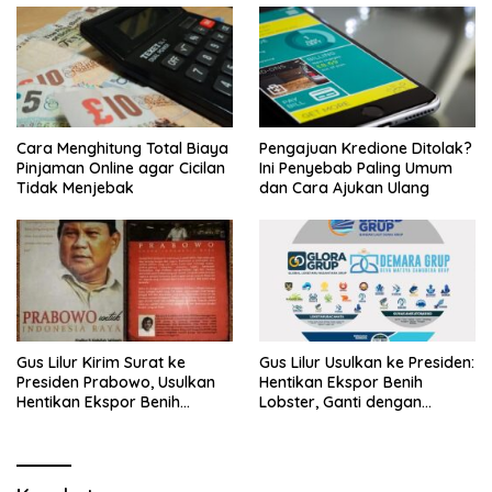
Cara Menghitung Total Biaya
Pengajuan Kredione Ditolak?
Pinjaman Online agar Cicilan
Ini Penyebab Paling Umum
Tidak Menjebak
dan Cara Ajukan Ulang
Gus Lilur Kirim Surat ke
Gus Lilur Usulkan ke Presiden:
Presiden Prabowo, Usulkan
Hentikan Ekspor Benih
Hentikan Ekspor Benih
Lobster, Ganti dengan
Lobster dan Ganti Ekspor
Ekspor Lobster 50 Gram
Lobster 50 Gram