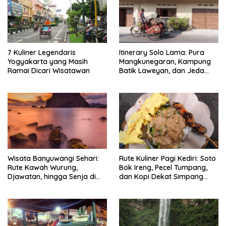
7 Kuliner Legendaris
Itinerary Solo Lama: Pura
Yogyakarta yang Masih
Mangkunegaran, Kampung
Ramai Dicari Wisatawan
Batik Laweyan, dan Jeda
Timlo-Selat Solo
Wisata Banyuwangi Sehari:
Rute Kuliner Pagi Kediri: Soto
Rute Kawah Wurung,
Bok Ireng, Pecel Tumpang,
Djawatan, hingga Senja di
dan Kopi Dekat Simpang
Pulau Merah
Lima Gumul