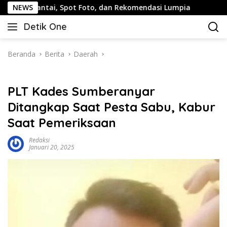
Langsung
i, Spot Foto, dan Rekomendasi Lumpia
NEWS
Panduan Wisata 
ke
Detik One
konten
Tajam
Ungkap
Fakta
Beranda
Berita
Daerah
PLT Kades Sumberanyar
Ditangkap Saat Pesta Sabu, Kabur
Saat Pemeriksaan
Redaksi
Januari 20, 2025