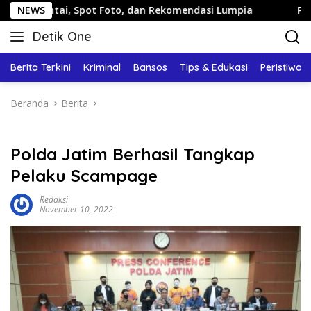
Langsung
, Spot Foto, dan Rekomendasi Lumpia
NEWS
Panduan Wisata K
ke
Detik One
konten
Tajam
Ungkap
Berita Terkini
Kriminal
Bansos
Tips & Edukasi
Peristiwa
Fakta
Beranda
Berita
Polda Jatim Berhasil Tangkap
Pelaku Scampage
Redaksi
November 10, 2022