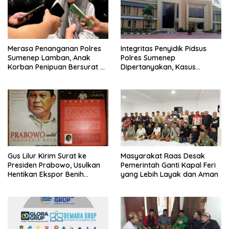
Merasa Penanganan Polres
Integritas Penyidik Pidsus
Sumenep Lamban, Anak
Polres Sumenep
Korban Penipuan Bersurat ke
Dipertanyakan, Kasus
Mabes Polri
Dugaan Penipuan Oknum
LSM Tak Kunjung Ada
Kepastian
Gus Lilur Kirim Surat ke
Masyarakat Raas Desak
Presiden Prabowo, Usulkan
Pemerintah Ganti Kapal Feri
Hentikan Ekspor Benih
yang Lebih Layak dan Aman
Lobster dan Ganti Ekspor
Lobster 50 Gram