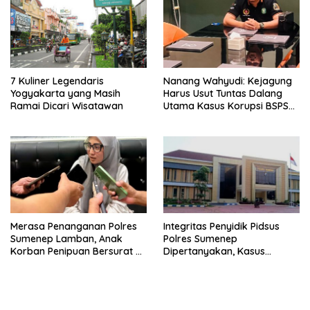
7 Kuliner Legendaris
Nanang Wahyudi: Kejagung
Yogyakarta yang Masih
Harus Usut Tuntas Dalang
Ramai Dicari Wisatawan
Utama Kasus Korupsi BSPS
Sumenep
Merasa Penanganan Polres
Integritas Penyidik Pidsus
Sumenep Lamban, Anak
Polres Sumenep
Korban Penipuan Bersurat ke
Dipertanyakan, Kasus
Mabes Polri
Dugaan Penipuan Oknum
LSM Tak Kunjung Ada
Kepastian