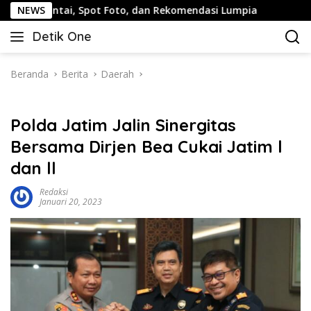
Langsung
i, Spot Foto, dan Rekomendasi Lumpia
NEWS
Panduan Wisata 
ke
Detik One
konten
Tajam
Ungkap
Fakta
Beranda
Berita
Daerah
Polda Jatim Jalin Sinergitas
Bersama Dirjen Bea Cukai Jatim l
dan ll
Redaksi
Januari 20, 2023