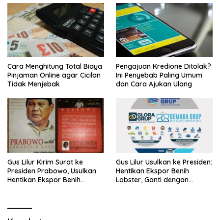
Cara Menghitung Total Biaya
Pengajuan Kredione Ditolak?
Pinjaman Online agar Cicilan
Ini Penyebab Paling Umum
Tidak Menjebak
dan Cara Ajukan Ulang
Gus Lilur Kirim Surat ke
Gus Lilur Usulkan ke Presiden:
Presiden Prabowo, Usulkan
Hentikan Ekspor Benih
Hentikan Ekspor Benih
Lobster, Ganti dengan
Lobster dan Ganti Ekspor
Ekspor Lobster 50 Gram
Lobster 50 Gram