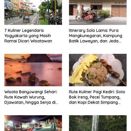
7 Kuliner Legendaris
Itinerary Solo Lama: Pura
Yogyakarta yang Masih
Mangkunegaran, Kampung
Ramai Dicari Wisatawan
Batik Laweyan, dan Jeda
Timlo-Selat Solo
Wisata Banyuwangi Sehari:
Rute Kuliner Pagi Kediri: Soto
Rute Kawah Wurung,
Bok Ireng, Pecel Tumpang,
Djawatan, hingga Senja di
dan Kopi Dekat Simpang
Pulau Merah
Lima Gumul