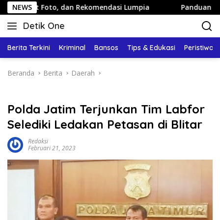
Langsung
Foto, dan Rekomendasi Lumpia
NEWS
Panduan Wisata Keluarga 
ke
Detik One
konten
Tajam
Ungkap
Berita Terkini
Kriminal
Bansos
Tips & Edukasi
Peristiwa
Fakta
Beranda
Berita
Daerah
Polda Jatim Terjunkan Tim Labfor
Selediki Ledakan Petasan di Blitar
Redaksi
Februari 21, 2023