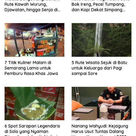
Rute Kawah Wurung,
Bok Ireng, Pecel Tumpang,
Djawatan, hingga Senja di
dan Kopi Dekat Simpang
Pulau Merah
Lima Gumul
7 Titik Kuliner Malam di
5 Rute Wisata Sejuk di Batu
Semarang Lama untuk
untuk Keluarga dari Pagi
Pemburu Rasa Khas Jawa
sampai Sore
6 Spot Sarapan Legendaris
Nanang Wahyudi: Kejagung
di Solo yang Nyaman
Harus Usut Tuntas Dalang