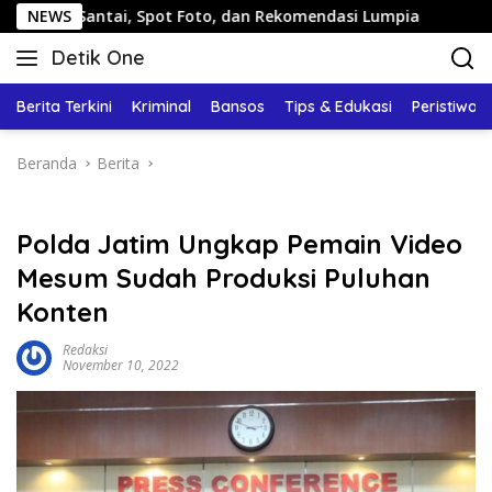
Langsung
antai, Spot Foto, dan Rekomendasi Lumpia
NEWS
Panduan Wisa
ke
Detik One
konten
Tajam
Ungkap
Berita Terkini
Kriminal
Bansos
Tips & Edukasi
Peristiwa
Fakta
Beranda
Berita
Polda Jatim Ungkap Pemain Video
Mesum Sudah Produksi Puluhan
Konten
Redaksi
November 10, 2022