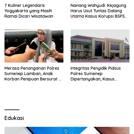
7 Kuliner Legendaris
Nanang Wahyudi: Kejagung
Yogyakarta yang Masih
Harus Usut Tuntas Dalang
Ramai Dicari Wisatawan
Utama Kasus Korupsi BSPS
Sumenep
Merasa Penanganan Polres
Integritas Penyidik Pidsus
Sumenep Lamban, Anak
Polres Sumenep
Korban Penipuan Bersurat ke
Dipertanyakan, Kasus
Mabes Polri
Dugaan Penipuan Oknum
LSM Tak Kunjung Ada
Kepastian
Edukasi