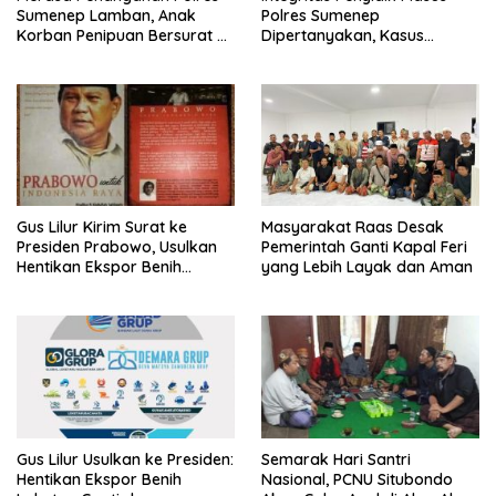
Sumenep Lamban, Anak
Polres Sumenep
Korban Penipuan Bersurat ke
Dipertanyakan, Kasus
Mabes Polri
Dugaan Penipuan Oknum
LSM Tak Kunjung Ada
Kepastian
Gus Lilur Kirim Surat ke
Masyarakat Raas Desak
Presiden Prabowo, Usulkan
Pemerintah Ganti Kapal Feri
Hentikan Ekspor Benih
yang Lebih Layak dan Aman
Lobster dan Ganti Ekspor
Lobster 50 Gram
Gus Lilur Usulkan ke Presiden:
Semarak Hari Santri
Hentikan Ekspor Benih
Nasional, PCNU Situbondo