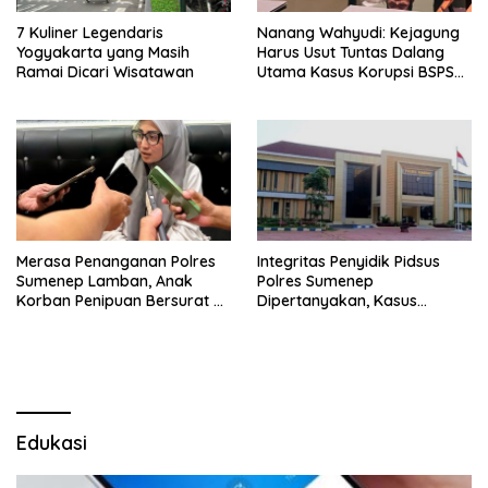
7 Kuliner Legendaris
Nanang Wahyudi: Kejagung
Yogyakarta yang Masih
Harus Usut Tuntas Dalang
Ramai Dicari Wisatawan
Utama Kasus Korupsi BSPS
Sumenep
Merasa Penanganan Polres
Integritas Penyidik Pidsus
Sumenep Lamban, Anak
Polres Sumenep
Korban Penipuan Bersurat ke
Dipertanyakan, Kasus
Mabes Polri
Dugaan Penipuan Oknum
LSM Tak Kunjung Ada
Kepastian
Edukasi