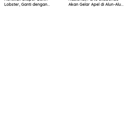
Lobster, Ganti dengan
Akan Gelar Apel di Alun-Alun
Ekspor Lobster 50 Gram
Besuki