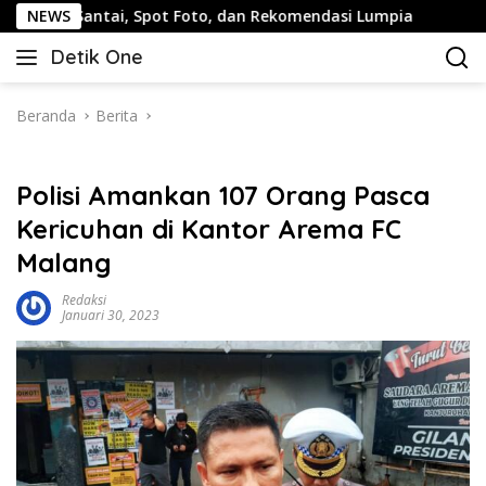
Langsung
tai, Spot Foto, dan Rekomendasi Lumpia
NEWS
Panduan Wisata
ke
Detik One
konten
Tajam
Ungkap
Fakta
Beranda
Berita
Polisi Amankan 107 Orang Pasca
Kericuhan di Kantor Arema FC
Malang
Redaksi
Januari 30, 2023