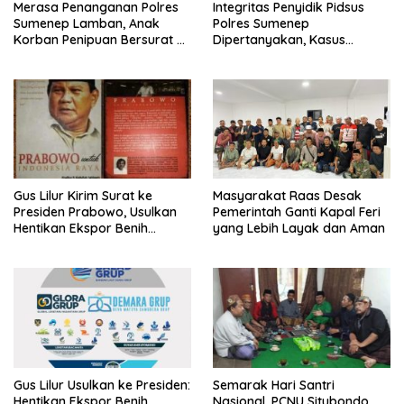
Merasa Penanganan Polres
Integritas Penyidik Pidsus
Sumenep Lamban, Anak
Polres Sumenep
Korban Penipuan Bersurat ke
Dipertanyakan, Kasus
Mabes Polri
Dugaan Penipuan Oknum
LSM Tak Kunjung Ada
Kepastian
Gus Lilur Kirim Surat ke
Masyarakat Raas Desak
Presiden Prabowo, Usulkan
Pemerintah Ganti Kapal Feri
Hentikan Ekspor Benih
yang Lebih Layak dan Aman
Lobster dan Ganti Ekspor
Lobster 50 Gram
Gus Lilur Usulkan ke Presiden:
Semarak Hari Santri
Hentikan Ekspor Benih
Nasional, PCNU Situbondo