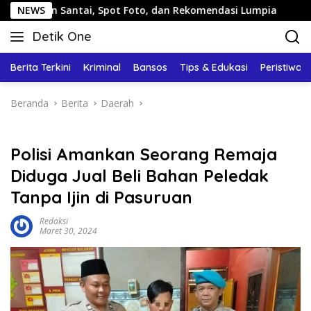
Langsung
antai, Spot Foto, dan Rekomendasi Lumpia
NEWS
Panduan Wis
ke
Detik One
konten
Tajam
Ungkap
Berita Terkini
Kriminal
Bansos
Tips & Edukasi
Peristiwa
Fakta
Beranda
Berita
Daerah
Polisi Amankan Seorang Remaja
Diduga Jual Beli Bahan Peledak
Tanpa Ijin di Pasuruan
Redaksi
Maret 30, 2024