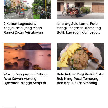
7 Kuliner Legendaris
Itinerary Solo Lama: Pura
Yogyakarta yang Masih
Mangkunegaran, Kampung
Ramai Dicari Wisatawan
Batik Laweyan, dan Jeda
Timlo-Selat Solo
Wisata Banyuwangi Sehari:
Rute Kuliner Pagi Kediri: Soto
Rute Kawah Wurung,
Bok Ireng, Pecel Tumpang,
Djawatan, hingga Senja di
dan Kopi Dekat Simpang
Pulau Merah
Lima Gumul