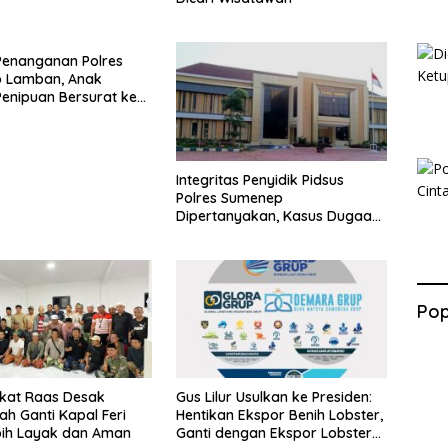
Penanganan Polres
 Lamban, Anak
enipuan Bersurat ke
lri
Integritas Penyidik Pidsus
Polres Sumenep
Dipertanyakan, Kasus Dugaan
Penipuan Oknum LSM Tak
Kunjung Ada Kepastian
Pop
kat Raas Desak
Gus Lilur Usulkan ke Presiden:
ah Ganti Kapal Feri
Hentikan Ekspor Benih Lobster,
bih Layak dan Aman
Ganti dengan Ekspor Lobster