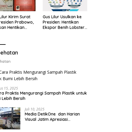
Lilur Kirim Surat
Gus Lilur Usulkan ke
residen Prabowo,
Presiden: Hentikan
kan Hentikan
Ekspor Benih Lobster,
or Benih Lobster
Ganti dengan Ekspor
Ganti Ekspor
Lobster 50 Gram
ter 50 Gram
ehatan
hatan
us 15, 2025
ra Praktis Mengurangi Sampah Plastik untuk
 Lebih Bersih
Juli 10, 2025
Media DetikOne dan Harian
Visual Jatim Apresiasi
Pelayanan Prima Puskesmas
Bangsalsari