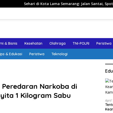
ri di Kota Lama Semarang: Jalan Santai, Spot Foto, dan Rekom
i & Bisnis
Kesehatan
Olahraga
TNI-POLRI
Peristiwa
ips & Edukasi
Peristiwa
Teknologi
Edu
p Peredaran Narkoba di
ita 1 Kilogram Sabu
April
Tent
Keam