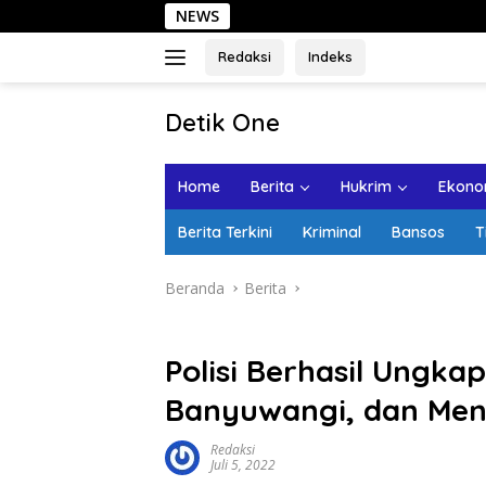
Langsung
NEWS
Seha
ke
konten
Redaksi
Indeks
tutup
Detik One
Tajam
Ungkap
Home
Berita
Hukrim
Ekonom
Fakta
Berita Terkini
Kriminal
Bansos
T
Beranda
Berita
Polisi Berhasil Ungka
Banyuwangi, dan Meny
Redaksi
Juli 5, 2022