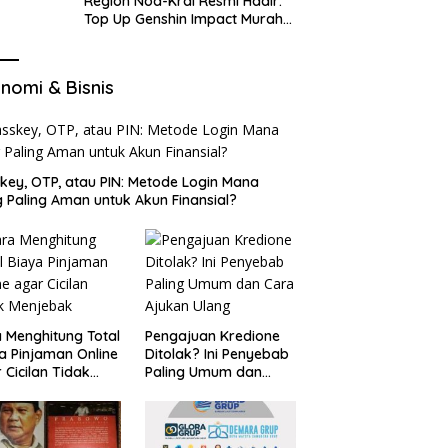
Region Nod-Krai Resmi Hadir:
Top Up Genshin Impact Murah
di VocaGame untuk Jelajah
Wilayah Baru
nomi & Bisnis
key, OTP, atau PIN: Metode Login Mana
 Paling Aman untuk Akun Finansial?
 Menghitung Total
Pengajuan Kredione
a Pinjaman Online
Ditolak? Ini Penyebab
 Cicilan Tidak
Paling Umum dan
jebak
Cara Ajukan Ulang