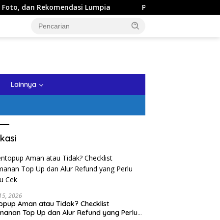
endasi Lumpia
Panduan Wisata Keluarga ke Kota Batu: I
tutup
Lainnya
kasi
 15, 2026
opup Aman atau Tidak? Checklist
anan Top Up dan Alur Refund yang Perlu