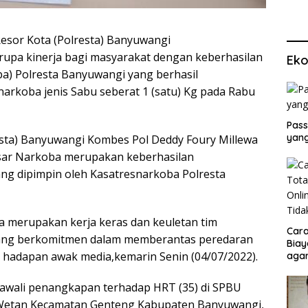
Resor Kota (Polresta) Banyuwangi
pa kinerja bagi masyarakat dengan keberhasilan
Eko
a) Polresta Banyuwangi yang berhasil
arkoba jenis Sabu seberat 1 (satu) Kg pada Rabu
Pass
yang
esta) Banyuwangi Kombes Pol Deddy Foury Millewa
sar Narkoba merupakan keberhasilan
ng dipimpin oleh Kasatresnarkoba Polresta
 merupakan kerja keras dan keuletan tim
Cara
yang berkomitmen dalam memberantas peredaran
Biay
hadapan awak media,kemarin Senin (04/07/2022).
agar
Men
awali penangkapan terhadap HRT (35) di SPBU
Wetan Kecamatan Genteng Kabupaten Banyuwangi,