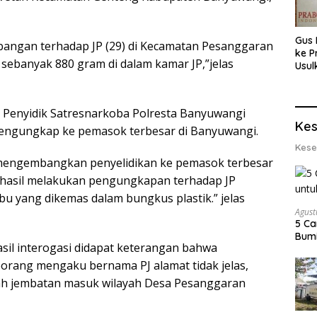
Gus 
bangan terhadap JP (29) di Kecamatan Pesanggaran
ke P
 sebanyak 880 gram di dalam kamar JP,”jelas
Usul
Eksp
dan 
Lobs
Penyidik Satresnarkoba Polresta Banyuwangi
Kes
ngungkap ke pemasok terbesar di Banyuwangi.
Kese
mengembangkan penyelidikan ke pemasok terbesar
rhasil melakukan pengungkapan terhadap JP
u yang dikemas dalam bungkus plastik.” jelas
Agust
5 Ca
Bumi
sil interogasi didapat keterangan bahwa
orang mengaku bernama PJ alamat tidak jelas,
erah jembatan masuk wilayah Desa Pesanggaran