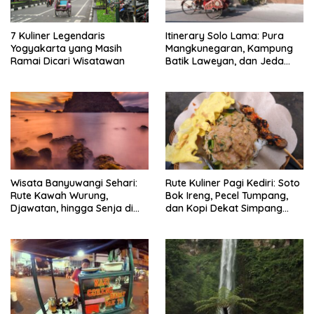
7 Kuliner Legendaris
Itinerary Solo Lama: Pura
Yogyakarta yang Masih
Mangkunegaran, Kampung
Ramai Dicari Wisatawan
Batik Laweyan, dan Jeda
Timlo-Selat Solo
Wisata Banyuwangi Sehari:
Rute Kuliner Pagi Kediri: Soto
Rute Kawah Wurung,
Bok Ireng, Pecel Tumpang,
Djawatan, hingga Senja di
dan Kopi Dekat Simpang
Pulau Merah
Lima Gumul