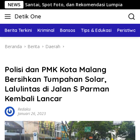
Langsung
antai, Spot Foto, dan Rekomendasi Lumpia
NEWS
Panduan Wisa
ke
Detik One
konten
Tajam
Ungkap
Berita Terkini
Kriminal
Bansos
Tips & Edukasi
Peristiwa
Fakta
Beranda
Berita
Daerah
Polisi dan PMK Kota Malang
Bersihkan Tumpahan Solar,
Lalulintas di Jalan S Parman
Kembali Lancar
Redaksi
Januari 26, 2023