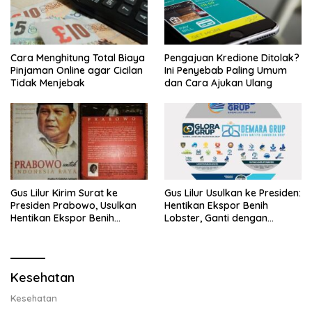
Cara Menghitung Total Biaya
Pengajuan Kredione Ditolak?
Pinjaman Online agar Cicilan
Ini Penyebab Paling Umum
Tidak Menjebak
dan Cara Ajukan Ulang
Gus Lilur Kirim Surat ke
Gus Lilur Usulkan ke Presiden:
Presiden Prabowo, Usulkan
Hentikan Ekspor Benih
Hentikan Ekspor Benih
Lobster, Ganti dengan
Lobster dan Ganti Ekspor
Ekspor Lobster 50 Gram
Lobster 50 Gram
Kesehatan
Kesehatan